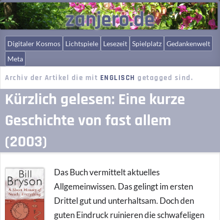
zanjero.de
Digitaler Kosmos
Lichtspiele
Lesezeit
Spielplatz
Gedankenwelt
Meta
Archiv der Artikel die mit
ENGLISCH
getagged sind.
Kürzlich gelesen: Eine kurze
Geschichte von fast allem
(2003)
Das Buch vermittelt aktuelles
Allgemeinwissen. Das gelingt im ersten
Drittel gut und unterhaltsam. Doch den
guten Eindruck ruinieren die schwafeligen