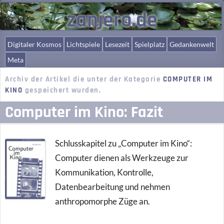
zanjero.de
Digitaler Kosmos
Lichtspiele
Lesezeit
Spielplatz
Gedankenwelt
Meta
Archiv der Artikel die unter der Kategorie
COMPUTER IM
KINO
gespeichert wurden.
Computer im Kino: Fazit
Schlusskapitel zu „Computer im Kino“:
Computer dienen als Werkzeuge zur
Kommunikation, Kontrolle,
Datenbearbeitung und nehmen
anthropomorphe Züge an.