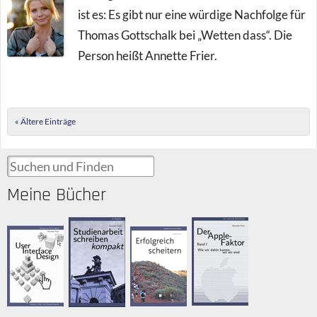
ist es: Es gibt nur eine würdige Nachfolge für
Thomas Gottschalk bei „Wetten dass“. Die
Person heißt Annette Frier.
Post navigation
« Ältere Einträge
Suchen und Finden
Meine Bücher
Der Apple-
Studienarbeit
User Interface
Erfolgreich
Faktor
schreiben
Design
scheitern
Betrachtung,