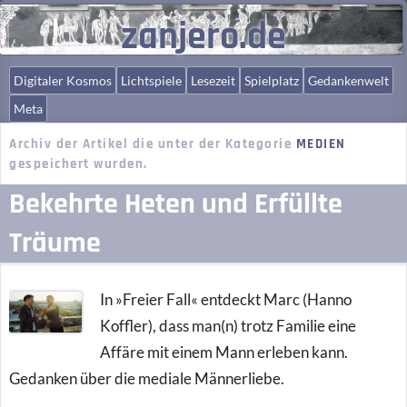
zanjero.de
Digitaler Kosmos
Lichtspiele
Lesezeit
Spielplatz
Gedankenwelt
Meta
Archiv der Artikel die unter der Kategorie
MEDIEN
gespeichert wurden.
Bekehrte Heten und Erfüllte
Träume
In »Freier Fall« entdeckt Marc (Hanno
Koffler), dass man(n) trotz Familie eine
Affäre mit einem Mann erleben kann.
Gedanken über die mediale Männerliebe.