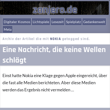
zanjero.de
Digitaler Kosmos
Lichtspiele
Lesezeit
Spielplatz
Gedankenwelt
Meta
Archiv der Artikel die mit
NOKIA
getagged sind.
Eine Nachricht, die keine Wellen
schlägt
Einst hatte Nokia eine Klage gegen Apple eingereicht, über
die fast alle Medien berichteten. Aber diese Medien
werden das Ergebnis nicht vermelden …