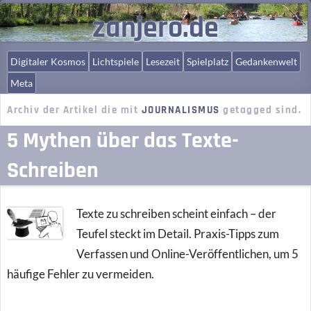
zanjero.de
Digitaler Kosmos
Lichtspiele
Lesezeit
Spielplatz
Gedankenwelt
Meta
Archiv der Artikel die mit
JOURNALISMUS
getagged sind.
5 Mythen über das Texte-
Schreiben
Texte zu schreiben scheint einfach – der
Teufel steckt im Detail. Praxis-Tipps zum
Verfassen und Online-Veröffentlichen, um 5
häufige Fehler zu vermeiden.