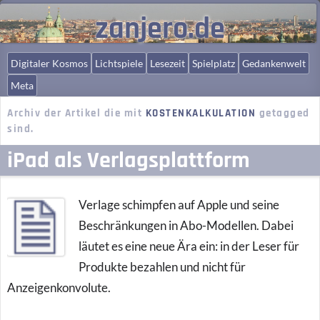
zanjero.de
Digitaler Kosmos
Lichtspiele
Lesezeit
Spielplatz
Gedankenwelt
Meta
Archiv der Artikel die mit
KOSTENKALKULATION
getagged
sind.
iPad als Verlagsplattform
Verlage schimpfen auf Apple und seine
Beschränkungen in Abo-Modellen. Dabei
läutet es eine neue Ära ein: in der Leser für
Produkte bezahlen und nicht für
Anzeigenkonvolute.