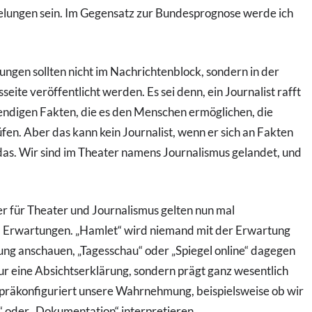
 gelungen sein. Im Gegensatz zur Bundesprognose werde ich
ngen sollten nicht im Nachrichtenblock, sondern in der
ite veröffentlicht werden. Es sei denn, ein Journalist rafft
twendigen Fakten, die es den Menschen ermöglichen, die
en. Aber das kann kein Journalist, wenn er sich an Fakten
as. Wir sind im Theater namens Journalismus gelandet, und
er für Theater und Journalismus gelten nun mal
d Erwartungen. „Hamlet“ wird niemand mit der Erwartung
ung anschauen, „Tagesschau“ oder „Spiegel online“ dagegen
nur eine Absichtserklärung, sondern prägt ganz wesentlich
präkonfiguriert unsere Wahrnehmung, beispielsweise ob wir
m“ oder „Dokumentation“ interpretieren.