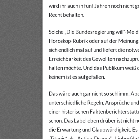
wird ihr auch in fünf Jahren noch nicht
Recht behalten.
Solche „Die Bundesregierung will“-Meldu
Horoskop-Rubrik oder auf der Meinungsse
sich endlich mal auf und liefert die no
Erreichbarkeit des Gewollten nachzuprüf
halten möchte. Und das Publikum weiß d
keinem ist es aufgefallen.
Das wäre auch gar nicht so schlimm. Ab
unterschiedliche Regeln, Ansprüche un
einer historischen Faktenberichterstatt
schon. Das Label oben drüber ist nicht 
die Erwartung und Glaubwürdigkeit. Es 
„Titanic“ als „Action-Drama“, „Liebesfil