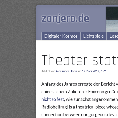
zanjero.de
Digitaler Kosmos
Lichtspiele
Lese
Theater sta
Artikel von
Alexander Florin
am
17 März 2012, 7:59
Anfang des Jahres erregte der Bericht 
chinesischem Zulieferer Foxconn große
nicht so fest
, wie zunächst angenommen,
Radiobeitrag] is a theatrical piece whos
connection between our gorgeous device