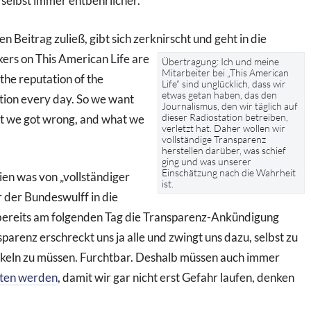
 selbst immer entbehrlicher.
n Beitrag zuließ, gibt sich zerknirscht und geht in die
ers on This American Life are
Übertragung: Ich und meine
Mitarbeiter bei „This American
the reputation of the
Life“ sind unglücklich, dass wir
etwas getan haben, das den
ation every day. So we want
Journalismus, den wir täglich auf
dieser Radiostation betreiben,
at we got wrong, and what we
verletzt hat. Daher wollen wir
vollständige Transparenz
herstellen darüber, was schief
ging und was unserer
Einschätzung nach die Wahrheit
ien was von „vollständiger
ist.
 der Bundeswulff in die
bereits am folgenden Tag die Transparenz-Ankündigung
arenz erschreckt uns ja alle und zwingt uns dazu, selbst zu
keln zu müssen. Furchtbar. Deshalb müssen auch immer
lten werden
, damit wir gar nicht erst Gefahr laufen, denken