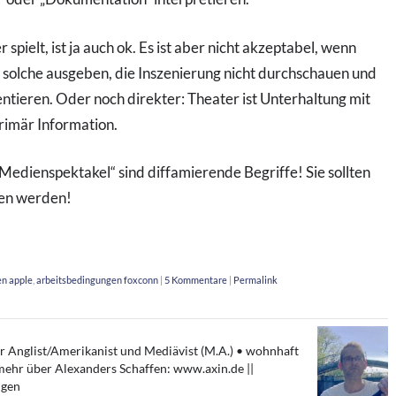
pielt, ist ja auch ok. Es ist aber nicht akzeptabel, wenn
s solche ausgeben, die Inszenierung nicht durchschauen und
ntieren. Oder noch direkter: Theater ist Unterhaltung mit
rimär Information.
Medienspektakel“ sind diffamierende Begriffe! Sie sollten
den werden!
en apple
,
arbeitsbedingungen foxconn
|
5 Kommentare
|
Permalink
er Anglist/Amerikanist und Mediävist (M.A.) • wohnhaft
• mehr über Alexanders Schaffen: www.axin.de ||
lgen