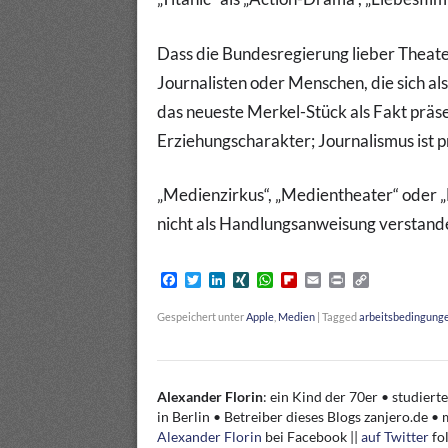
Dass die Bundesregierung lieber Theater s
Journalisten oder Menschen, die sich al
das neueste Merkel-Stück als Fakt präse
Erziehungscharakter; Journalismus ist p
„Medienzirkus“, „Medientheater“ oder „
nicht als Handlungsanweisung verstan
F
T
L
X
W
F
E
P
C
a
w
i
I
h
l
m
r
o
c
i
n
N
a
i
a
i
p
Gespeichert unter
Apple
,
Medien
|
Tagged
arbeitsbedingung
e
t
k
G
t
p
i
n
y
b
t
e
s
b
l
t
L
o
e
d
A
o
i
o
r
I
p
a
n
k
n
p
r
k
Alexander Florin
:
ein Kind der 70er • studiert
d
in Berlin • Betreiber dieses Blogs zanjero.de 
Alexander Florin
bei Facebook ||
auf Twitter
fo