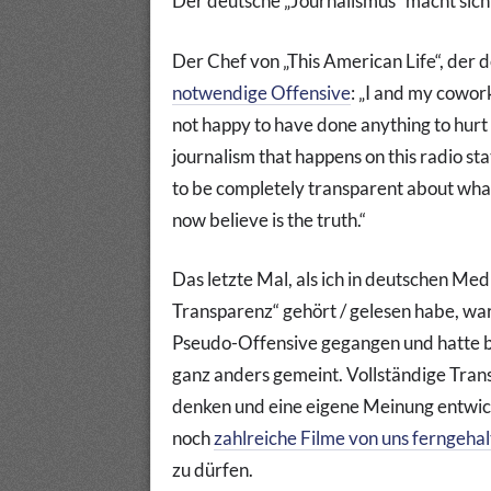
Der deutsche „Journalismus“ macht sich
Der Chef von „This American Life“, der de
notwendige Offensive
:
„I and my cowork
not happy to have done anything to hurt 
journalism that happens on this radio st
to be completely transparent about wh
now believe is the truth.“
Das letzte Mal, als ich in deutschen Med
Transparenz“ gehört / gelesen habe, war
Pseudo-Offensive gegangen und hatte 
ganz anders gemeint. Vollständige Transp
denken und eine eigene Meinung entwic
noch
zahlreiche Filme von uns ferngeha
zu dürfen.