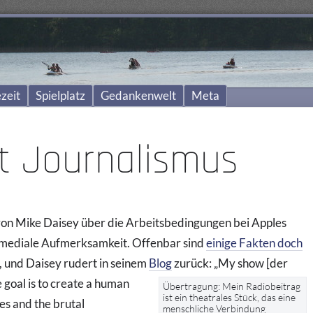
zeit
Spielplatz
Gedankenwelt
Meta
tt Journalismus
von Mike Daisey über die Arbeitsbedingungen bei Apples
 mediale Aufmerksamkeit. Offenbar sind
einige Fakten doch
 und Daisey rudert in seinem
Blog
zurück:
„My show [der
e goal is to create a human
Übertragung: Mein Radiobeitrag
ist ein theatrales Stück, das eine
s and the brutal
menschliche Verbindung