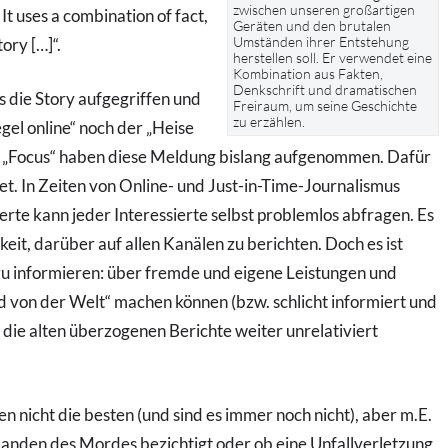
zwischen unseren großartigen
t uses a combination of fact,
Geräten und den brutalen
Umständen ihrer Entstehung
tory […]“.
herstellen soll. Er verwendet eine
Kombination aus Fakten,
Denkschrift und dramatischen
 die Story aufgegriffen und
Freiraum, um seine Geschichte
zu erzählen.
gel online“ noch der „Heise
„Focus“ haben diese Meldung bislang aufgenommen. Dafür
t. In Zeiten von Online- und Just-in-Time-Journalismus
erte kann jeder Interessierte selbst problemlos abfragen. Es
eit, darüber auf allen Kanälen zu berichten. Doch es ist
zu informieren: über fremde und eigene Leistungen und
ld von der Welt“ machen können (bzw. schlicht informiert und
die alten überzogenen Berichte weiter unrelativiert
n nicht die besten (und sind es immer noch nicht), aber m.E.
anden des Mordes bezichtigt oder ob eine Unfallverletzung