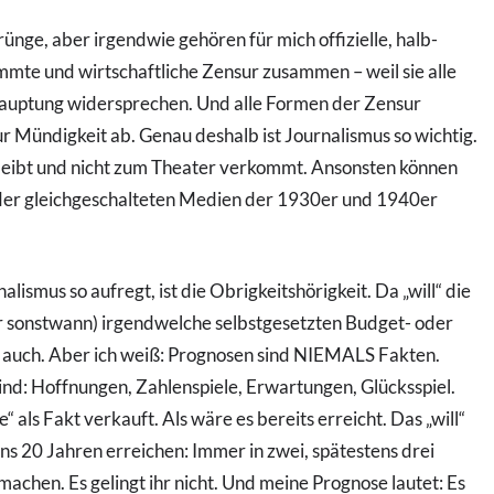
ünge, aber irgendwie gehören für mich offizielle, halb-
immte und wirtschaftliche Zensur zusammen – weil sie alle
hauptung widersprechen. Und alle Formen der Zensur
r Mündigkeit ab. Genau deshalb ist Journalismus so wichtig.
/bleibt und nicht zum Theater verkommt. Ansonsten können
 der gleichgeschalteten Medien der 1930er und 1940er
ismus so aufregt, ist die Obrigkeitshörigkeit. Da „will“ die
 sonstwann) irgendwelche selbstgesetzten Budget- oder
ch auch. Aber ich weiß: Prognosen sind NIEMALS Fakten.
ind: Hoffnungen, Zahlenspiele, Erwartungen, Glücksspiel.
“ als Fakt verkauft. Als wäre es bereits erreicht. Das „will“
s 20 Jahren erreichen: Immer in zwei, spätestens drei
machen. Es gelingt ihr nicht. Und meine Prognose lautet: Es