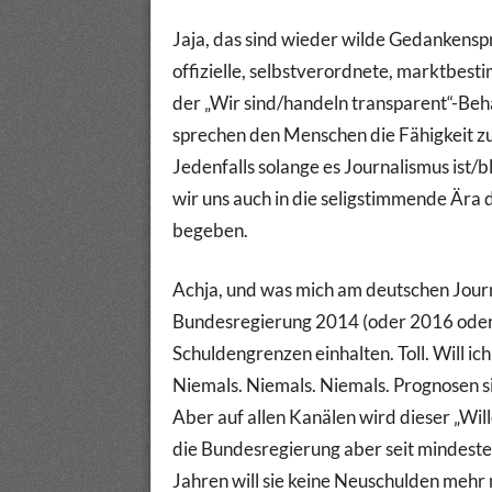
Jaja, das sind wieder wilde Gedankenspr
offizielle, selbstverordnete, marktbest
der „Wir sind/handeln transparent“-Be
sprechen den Menschen die Fähigkeit zu
Jedenfalls solange es Journalismus ist
wir uns auch in die seligstimmende Ära
begeben.
Achja, und was mich am deutschen Journal
Bundesregierung 2014 (oder 2016 oder
Schuldengrenzen einhalten. Toll. Will i
Niemals. Niemals. Niemals. Prognosen s
Aber auf allen Kanälen wird dieser „Wille
die Bundesregierung aber seit mindesten
Jahren will sie keine Neuschulden mehr 