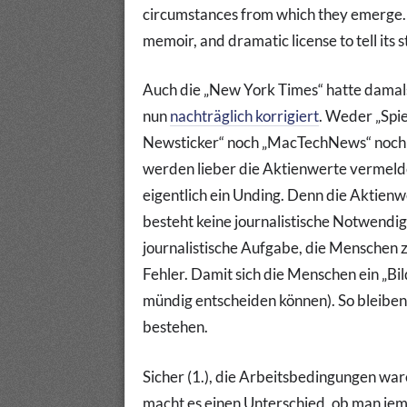
circumstances from which they emerge. I
memoir, and dramatic license to tell its s
Auch die „New York Times“ hatte damals
nun
nachträglich korrigiert
. Weder „Spie
Newsticker“ noch „MacTechNews“ noch 
werden lieber die Aktienwerte vermelde
eigentlich ein Unding. Denn die Aktienw
besteht keine journalistische Notwendigk
journalistische Aufgabe, die Menschen 
Fehler. Damit sich die Menschen ein „Bi
mündig entscheiden können). So bleiben 
bestehen.
Sicher (1.), die Arbeitsbedingungen ware
macht es einen Unterschied, ob man jem