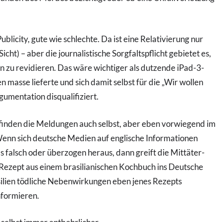
ublicity, gute wie schlechte. Da ist eine Relativierung nur
ht) – aber die journalistische Sorgfaltspflicht gebietet es,
en zu revidieren. Das wäre wichtiger als dutzende iPad-3-
n masse lieferte und sich damit selbst für die „Wir wollen
mentation disqualifiziert.
e finden die Meldungen auch selbst, aber eben vorwiegend im
 Wenn sich deutsche Medien auf englische Informationen
als falsch oder überzogen heraus, dann greift die Mittäter-
 Rezept aus einem brasilianischen Kochbuch ins Deutsche
silien tödliche Nebenwirkungen eben jenes Rezepts
nformieren.