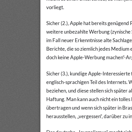
vorliegt.
Sicher (2.), Apple hat bereits genügend P
weitere unbezahlte Werbung (zynische Sic
im Fall neuer Erkenntnisse alte Sachlag
Berichte, die so ziemlich jedes Medium e
doch keine Apple-Werbung machen“-Argu
Sicher (3.), kundige Apple-Interessiert
englisch-sprachigen Teil des Internets.
beziehen, und diese stellen sich später 
Haftung. Man kann auch nicht ein tolles
übertragen und wenn sich später in Bra
herausstellen, „vergessen“, darüber zu i