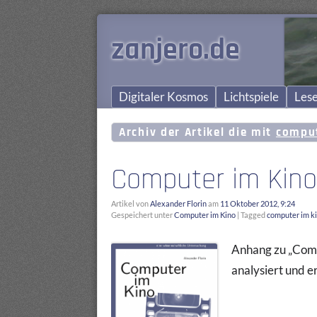
zanjero.de
Digitaler Kosmos
Lichtspiele
Lese
Archiv der Artikel die mit
comput
Computer im Kino:
Artikel von
Alexander Florin
am
11 Oktober 2012, 9:24
Gespeichert unter
Computer im Kino
|
Tagged
computer im k
Anhang zu „Compu
analysiert und 