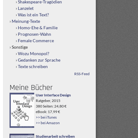
Shakespeare-Tragödien
Lanzelet
Was ist ein Text?
Meinung-Texte
Homo-Ehe & Familie
Prognosen-Wahn
Female Commerce
Sonstige
Wozu Monopol?
Gedanken zur Sprache
Texte schreiben
RSS-Feed
Meine Bücher
User Interface Design
Ratgeber, 2015
380 Seiten: 24,80 €
eBook: 17,99 €
>> bei iTunes
>> bei Amazon
Studienarbeit schreiben