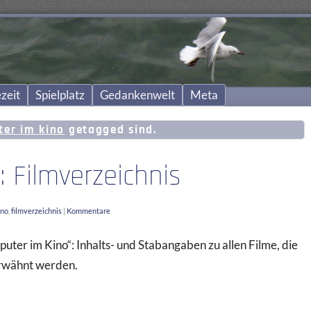
zeit
Spielplatz
Gedankenwelt
Meta
er im kino
getagged sind.
 Filmverzeichnis
ino
,
filmverzeichnis
|
Kommentare
ter im Kino“: Inhalts- und Stabangaben zu allen Filme, die
erwähnt werden.