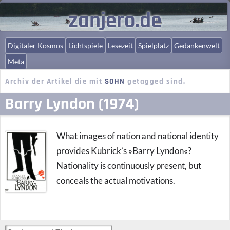
zanjero.de
Digitaler Kosmos
Lichtspiele
Lesezeit
Spielplatz
Gedankenwelt
Meta
Archiv der Artikel die mit
SOHN
getagged sind.
Barry Lyndon (1974)
What images of nation and national identity
provides Kubrick’s »Barry Lyndon«?
Nationality is continuously present, but
conceals the actual motivations.
Suchen und Finden