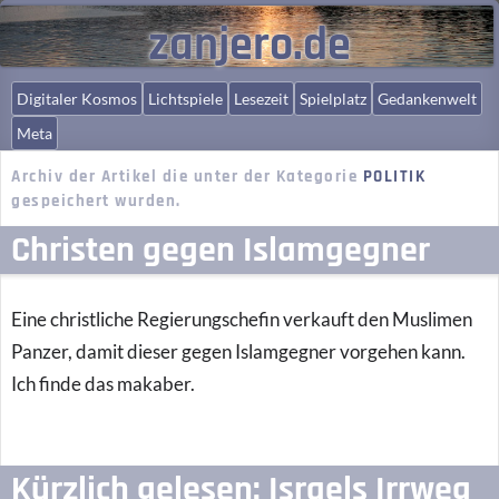
zanjero.de
Digitaler Kosmos
Lichtspiele
Lesezeit
Spielplatz
Gedankenwelt
Meta
Archiv der Artikel die unter der Kategorie
POLITIK
gespeichert wurden.
Christen gegen Islamgegner
Eine christliche Regierungschefin verkauft den Muslimen
Panzer, damit dieser gegen Islamgegner vorgehen kann.
Ich finde das makaber.
Kürzlich gelesen: Israels Irrweg