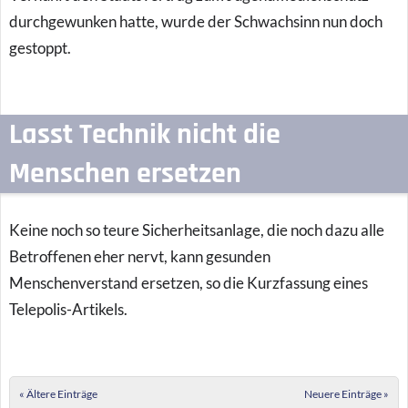
durchgewunken hatte, wurde der Schwachsinn nun doch
gestoppt.
Lasst Technik nicht die
Menschen ersetzen
Keine noch so teure Sicherheitsanlage, die noch dazu alle
Betroffenen eher nervt, kann gesunden
Menschenverstand ersetzen, so die Kurzfassung eines
Telepolis-Artikels.
Post navigation
« Ältere Einträge
Neuere Einträge »