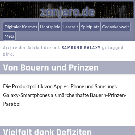
zanjero.de
Digitaler Kosmos
Lichtspiele
Lesezeit
Spielplatz
Gedankenwelt
Meta
Archiv der Artikel die mit
SAMSUNG GALAXY
getagged
sind.
Von Bauern und Prinzen
Die Produktpolitik von Apples iPhone und Samsungs
Galaxy-Smartphones als märchenhafte Bauern-Prinzen-
Parabel.
Vielfalt dank Defiziten