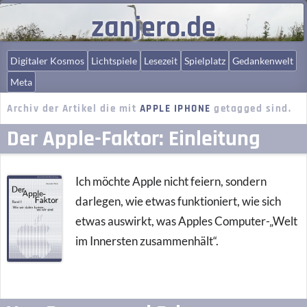
zanjero.de
Digitaler Kosmos
Lichtspiele
Lesezeit
Spielplatz
Gedankenwelt
Meta
Archiv der Artikel die mit
APPLE IPHONE
getagged sind.
Der Apple-Faktor: Einleitung
Ich möchte Apple nicht feiern, sondern
darlegen, wie etwas funktioniert, wie sich
etwas auswirkt, was Apples Computer-„Welt
im Innersten zusammenhält“.