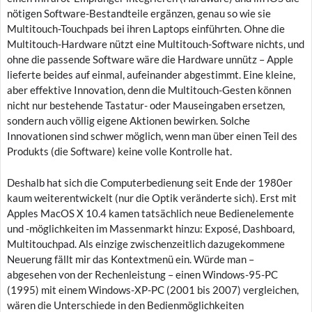
nötigen Software-Bestandteile ergänzen, genau so wie sie
Multitouch-Touchpads bei ihren Laptops einführten. Ohne die
Multitouch-Hardware nützt eine Multitouch-Software nichts, und
ohne die passende Software wäre die Hardware unnütz – Apple
lieferte beides auf einmal, aufeinander abgestimmt. Eine kleine,
aber effektive Innovation, denn die Multitouch-Gesten können
nicht nur bestehende Tastatur- oder Mauseingaben ersetzen,
sondern auch völlig eigene Aktionen bewirken. Solche
Innovationen sind schwer möglich, wenn man über einen Teil des
Produkts (die Software) keine volle Kontrolle hat.
Deshalb hat sich die Computerbedienung seit Ende der 1980er
kaum weiterentwickelt (nur die Optik veränderte sich). Erst mit
Apples MacOS X 10.4 kamen tatsächlich neue Bedienelemente
und -möglichkeiten im Massenmarkt hinzu: Exposé, Dashboard,
Multitouchpad. Als einzige zwischenzeitlich dazugekommene
Neuerung fällt mir das Kontextmenü ein. Würde man –
abgesehen von der Rechenleistung – einen Windows-95-PC
(1995) mit einem Windows-XP-PC (2001 bis 2007) vergleichen,
wären die Unterschiede in den Bedienmöglichkeiten