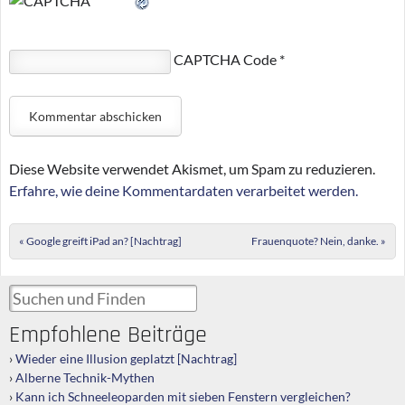
CAPTCHA Code
*
Diese Website verwendet Akismet, um Spam zu reduzieren.
Erfahre, wie deine Kommentardaten verarbeitet werden.
Post navigation
«
Google greift iPad an? [Nachtrag]
Frauenquote? Nein, danke.
»
Suchen und Finden
Empfohlene Beiträge
Wieder eine Illusion geplatzt [Nachtrag]
Alberne Technik-Mythen
Kann ich Schneeleoparden mit sieben Fenstern vergleichen?