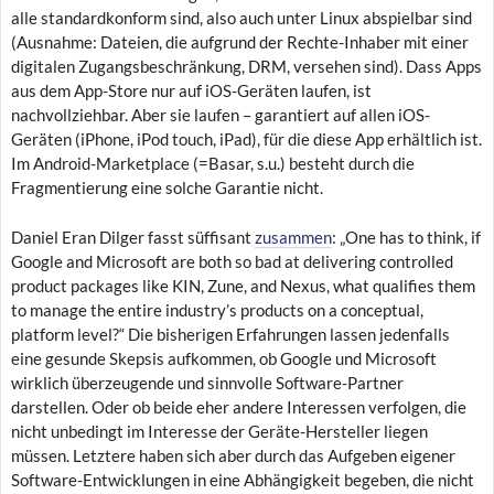
alle standardkonform sind, also auch unter Linux abspielbar sind
(Ausnahme: Dateien, die aufgrund der Rechte-Inhaber mit einer
digitalen Zugangsbeschränkung, DRM, versehen sind). Dass Apps
aus dem App-Store nur auf iOS-Geräten laufen, ist
nachvollziehbar. Aber sie laufen – garantiert auf allen iOS-
Geräten (iPhone, iPod touch, iPad), für die diese App erhältlich ist.
Im Android-Marketplace (=Basar, s.u.) besteht durch die
Fragmentierung eine solche Garantie nicht.
Daniel Eran Dilger fasst süffisant
zusammen
: „One has to think, if
Google and Microsoft are both so bad at delivering controlled
product packages like KIN, Zune, and Nexus, what qualifies them
to manage the entire industry’s products on a conceptual,
platform level?“ Die bisherigen Erfahrungen lassen jedenfalls
eine gesunde Skepsis aufkommen, ob Google und Microsoft
wirklich überzeugende und sinnvolle Software-Partner
darstellen. Oder ob beide eher andere Interessen verfolgen, die
nicht unbedingt im Interesse der Geräte-Hersteller liegen
müssen. Letztere haben sich aber durch das Aufgeben eigener
Software-Entwicklungen in eine Abhängigkeit begeben, die nicht