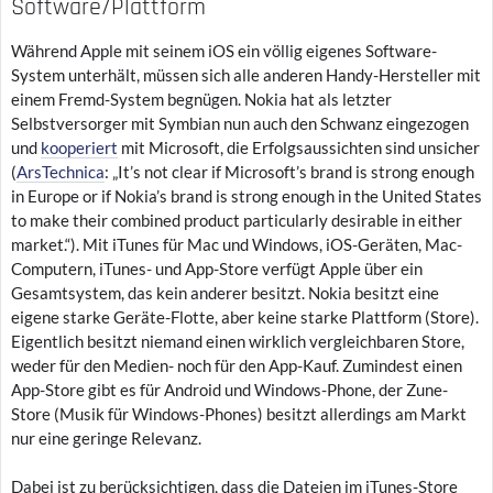
Software/Plattform
Während Apple mit seinem iOS ein völlig eigenes Software-
System unterhält, müssen sich alle anderen Handy-Hersteller mit
einem Fremd-System begnügen. Nokia hat als letzter
Selbstversorger mit Symbian nun auch den Schwanz eingezogen
und
kooperiert
mit Microsoft, die Erfolgsaussichten sind unsicher
(
ArsTechnica
: „It’s not clear if Microsoft’s brand is strong enough
in Europe or if Nokia’s brand is strong enough in the United States
to make their combined product particularly desirable in either
market.“). Mit iTunes für Mac und Windows, iOS-Geräten, Mac-
Computern, iTunes- und App-Store verfügt Apple über ein
Gesamtsystem, das kein anderer besitzt. Nokia besitzt eine
eigene starke Geräte-Flotte, aber keine starke Plattform (Store).
Eigentlich besitzt niemand einen wirklich vergleichbaren Store,
weder für den Medien- noch für den App-Kauf. Zumindest einen
App-Store gibt es für Android und Windows-Phone, der Zune-
Store (Musik für Windows-Phones) besitzt allerdings am Markt
nur eine geringe Relevanz.
Dabei ist zu berücksichtigen, dass die Dateien im iTunes-Store