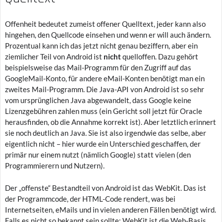
Offenheit bedeutet zumeist offener Quelltext, jeder kann also
hingehen, den Quellcode einsehen und wenn er will auch ändern.
Prozentual kann ich das jetzt nicht genau beziffern, aber ein
ziemlicher Teil von Android ist
nicht
quelloffen. Dazu gehört
beispielsweise das Mail-Programm für den Zugriff auf das
GoogleMail-Konto, für andere eMail-Konten benötigt man ein
zweites Mail-Programm. Die Java-API von Android ist so sehr
vom ursprünglichen Java abgewandelt, dass Google keine
Lizenzgebühren zahlen muss (ein Gericht soll jetzt für Oracle
herausfinden, ob die Annahme korrekt ist). Aber letztlich erinnert
sie noch deutlich an Java. Sie ist also irgendwie das selbe, aber
eigentlich nicht – hier wurde ein Unterschied geschaffen, der
primär nur einem nutzt (nämlich Google) statt vielen (den
Programmierern und Nutzern).
Der „offenste“ Bestandteil von Android ist das WebKit. Das ist
der Programmcode, der HTML-Code rendert, was bei
Internetseiten, eMails und in vielen anderen Fällen benötigt wird.
Falls es nicht so bekannt sein sollte: WebKit ist die Web-Basis