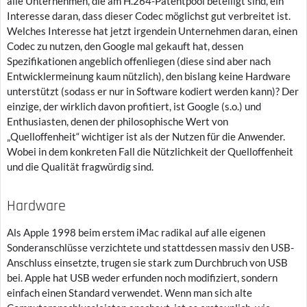
alle Unternehmen, die am H.264-Patentpool beteiligt sind, ein
Interesse daran, dass dieser Codec möglichst gut verbreitet ist.
Welches Interesse hat jetzt irgendein Unternehmen daran, einen
Codec zu nutzen, den Google mal gekauft hat, dessen
Spezifikationen angeblich offenliegen (diese sind aber nach
Entwicklermeinung kaum nützlich), den bislang keine Hardware
unterstützt (sodass er nur in Software kodiert werden kann)? Der
einzige, der wirklich davon profitiert, ist Google (s.o.) und
Enthusiasten, denen der philosophische Wert von
„Quelloffenheit“ wichtiger ist als der Nutzen für die Anwender.
Wobei in dem konkreten Fall die Nützlichkeit der Quelloffenheit
und die Qualität fragwürdig sind.
Hardware
Als Apple 1998 beim erstem iMac radikal auf alle eigenen
Sonderanschlüsse verzichtete und stattdessen massiv den USB-
Anschluss einsetzte, trugen sie stark zum Durchbruch von USB
bei. Apple hat USB weder erfunden noch modifiziert, sondern
einfach einen Standard verwendet. Wenn man sich alte