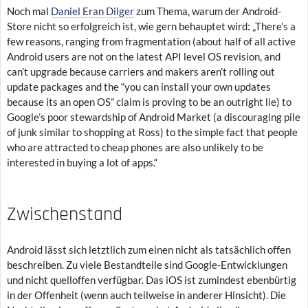
Noch mal
Daniel Eran Dilger
zum Thema, warum der Android-
Store nicht so erfolgreich ist, wie gern behauptet wird: „There’s a
few reasons, ranging from fragmentation (about half of all active
Android users are not on the latest API level OS revision, and
can’t upgrade because carriers and makers aren’t rolling out
update packages and the “you can install your own updates
because its an open OS” claim is proving to be an outright lie) to
Google’s poor stewardship of Android Market (a discouraging pile
of junk similar to shopping at Ross) to the simple fact that people
who are attracted to cheap phones are also unlikely to be
interested in buying a lot of apps.“
Zwischenstand
Android lässt sich letztlich zum einen nicht als tatsächlich offen
beschreiben. Zu viele Bestandteile sind Google-Entwicklungen
und nicht quelloffen verfügbar. Das iOS ist zumindest ebenbürtig
in der Offenheit (wenn auch teilweise in anderer Hinsicht). Die