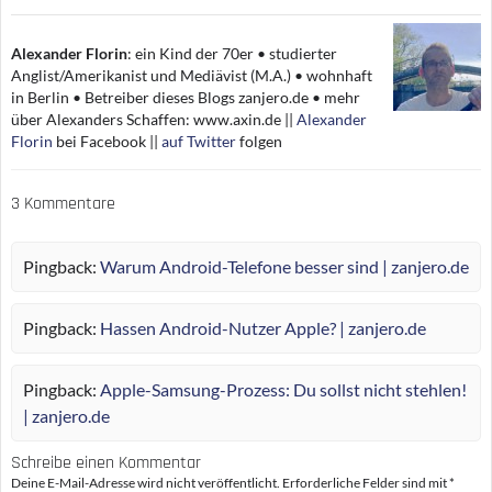
o
r
I
p
a
n
k
n
p
r
k
d
Alexander Florin
:
ein Kind der 70er • studierter
Anglist/Amerikanist und Mediävist (M.A.) • wohnhaft
in Berlin • Betreiber dieses Blogs zanjero.de • mehr
über Alexanders Schaffen: www.axin.de ||
Alexander
Florin
bei Facebook ||
auf Twitter
folgen
3 Kommentare
Pingback:
Warum Android-Telefone besser sind | zanjero.de
Pingback:
Hassen Android-Nutzer Apple? | zanjero.de
Pingback:
Apple-Samsung-Prozess: Du sollst nicht stehlen!
| zanjero.de
Schreibe einen Kommentar
Deine E-Mail-Adresse wird nicht veröffentlicht.
Erforderliche Felder sind mit
*