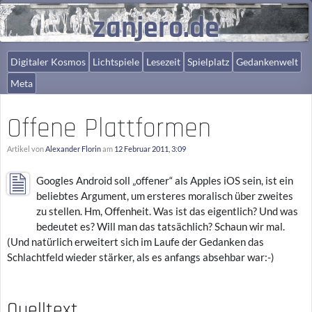
zanjero.de
Digitaler Kosmos
Lichtspiele
Lesezeit
Spielplatz
Gedankenwelt
Meta
Offene Plattformen
Artikel von
Alexander Florin
am
12 Februar 2011, 3:09
Googles Android soll „offener“ als Apples iOS sein, ist ein
beliebtes Argument, um ersteres moralisch über zweites
zu stellen. Hm, Offenheit. Was ist das eigentlich? Und was
bedeutet es? Will man das tatsächlich? Schaun wir mal.
(Und natürlich erweitert sich im Laufe der Gedanken das
Schlachtfeld wieder stärker, als es anfangs absehbar war:-)
Quelltext