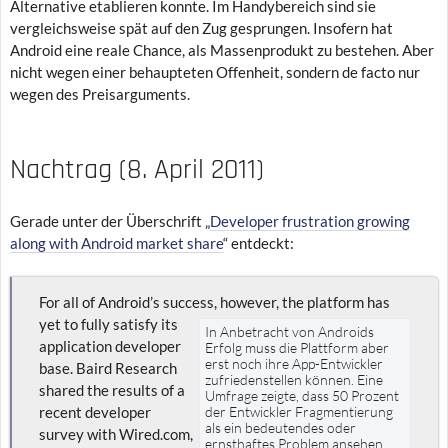
Alternative etablieren konnte. Im Handybereich sind sie
vergleichsweise spät auf den Zug gesprungen. Insofern hat
Android eine reale Chance, als Massenprodukt zu bestehen. Aber
nicht wegen einer behaupteten Offenheit, sondern de facto nur
wegen des Preisarguments.
Nachtrag (8. April 2011)
Gerade unter der Überschrift „
Developer frustration growing
along with Android market share
“ entdeckt:
For all of Android’s success
, however, the platform has
yet to fully satisfy its
In Anbetracht von Androids
application developer
Erfolg muss die Plattform aber
erst noch ihre App-Entwickler
base. Baird Research
zufriedenstellen können. Eine
shared the results of a
Umfrage zeigte, dass 50 Prozent
recent developer
der Entwickler Fragmentierung
als ein bedeutendes oder
survey with Wired.com,
ernsthaftes Problem ansehen.