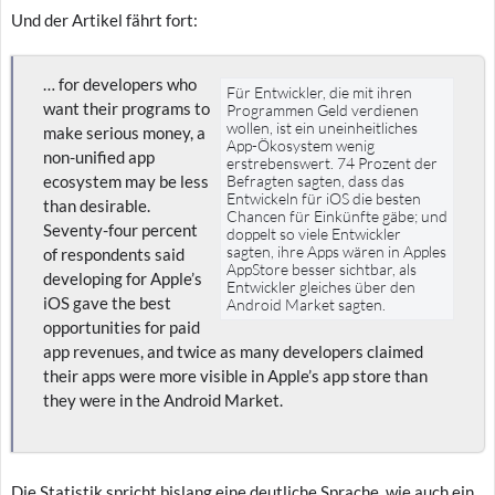
Und der Artikel fährt fort:
…
for developers who
Für Entwickler, die mit ihren
want their programs to
Programmen Geld verdienen
wollen, ist ein uneinheitliches
make serious money, a
App-Ökosystem wenig
non-unified app
erstrebenswert. 74 Prozent der
ecosystem may be less
Befragten sagten, dass das
Entwickeln für iOS die besten
than desirable.
Chancen für Einkünfte gäbe; und
Seventy-four percent
doppelt so viele Entwickler
sagten, ihre Apps wären in Apples
of respondents said
AppStore besser sichtbar, als
developing for Apple’s
Entwickler gleiches über den
iOS gave the best
Android Market sagten.
opportunities for paid
app revenues, and twice as many developers claimed
their apps were more visible in Apple’s app store than
they were in the Android Market.
Die Statistik spricht bislang eine deutliche Sprache, wie auch ein