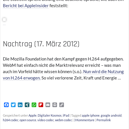
Bericht bei AppleInsider
feststellt:
Nachtrag (17. März 2012)
Die Mozilla Foundation hat den Kampf gegen H.264 aufgegeben.
WebM hat einfach nicht die Marktrelevanz erreicht – was man
auch im Vorfeld hätte wissen können (s.o.).
Nun wird die Nutzung
von H.264 erwogen.
So viel verlorene Zeit, Kraft und Energie …
F
T
L
X
W
F
E
P
C
a
w
i
I
h
l
m
r
o
c
i
n
N
a
i
a
i
p
Gespeichert unter
Apple
,
Digitaler Kosmos
,
iPad
|
Tagged
apple iphone
,
google android
,
e
t
k
G
t
p
i
n
y
h264 codec
,
open source
,
video codec
,
webm codec
|
3 Kommentare
|
Permalink
b
t
e
s
b
l
t
L
o
e
d
A
o
i