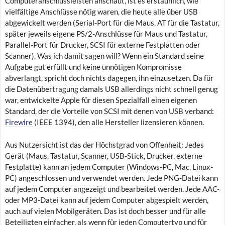
Computeranschlussleisten anschaut, ist es erstaunlich, wie
vielfältige Anschlüsse nötig waren, die heute alle über USB
abgewickelt werden (Serial-Port für die Maus, AT für die Tastatur,
später jeweils eigene PS/2-Anschlüsse für Maus und Tastatur,
Parallel-Port für Drucker, SCSI für externe Festplatten oder
Scanner). Was ich damit sagen will? Wenn ein Standard seine
Aufgabe gut erfüllt und keine unnötigen Kompromisse
abverlangt, spricht doch nichts dagegen, ihn einzusetzen. Da für
die Datenübertragung damals USB allerdings nicht schnell genug
war, entwickelte Apple für diesen Spezialfall einen eigenen
Standard, der die Vorteile von SCSI mit denen von USB verband:
Firewire
(IEEE 1394), den alle Hersteller lizensieren können.
Aus Nutzersicht ist das der Höchstgrad von Offenheit: Jedes
Gerät (Maus, Tastatur, Scanner, USB-Stick, Drucker, externe
Festplatte) kann an jedem Computer (Windows-PC, Mac, Linux-
PC) angeschlossen und verwendet werden. Jede PNG-Datei kann
auf jedem Computer angezeigt und bearbeitet werden. Jede AAC-
oder MP3-Datei kann auf jedem Computer abgespielt werden,
auch auf vielen Mobilgeräten. Das ist doch besser und für alle
Beteiligten einfacher, als wenn für jeden Computertyp und für