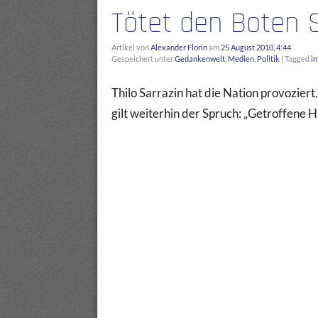
Tötet den Boten S
Artikel von
Alexander Florin
am
25 August 2010, 4:44
Gespeichert unter
Gedankenwelt
,
Medien
,
Politik
|
Tagged
in
Thilo Sarrazin hat die Nation provoziert
gilt weiterhin der Spruch: „Getroffene H