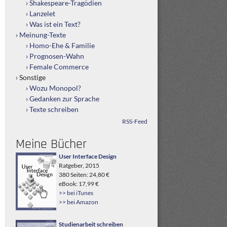
Shakespeare-Tragödien
Lanzelet
Was ist ein Text?
Meinung-Texte
Homo-Ehe & Familie
Prognosen-Wahn
Female Commerce
Sonstige
Wozu Monopol?
Gedanken zur Sprache
Texte schreiben
RSS-Feed
Meine Bücher
User Interface Design
Ratgeber, 2015
380 Seiten: 24,80 €
eBook: 17,99 €
>> bei iTunes
>> bei Amazon
Studienarbeit schreiben