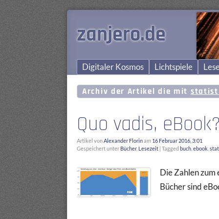
zanjero.de
Digitaler Kosmos
Lichtspiele
Lese
Archiv der Artikel die mit
statist
Quo vadis, eBook
Artikel von
Alexander Florin
am
16 Februar 2016, 3:01
Gespeichert unter
Bücher
,
Lesezeit
|
Tagged
buch
,
ebook
,
stat
Die Zahlen zum 
Bücher sind eBoo