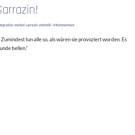
arrazin!
tegration
,
merkel
,
sarrazin
,
statistik
|
4 Kommentare
. Zumindest tun alle so, als wären sie provoziert worden. Es
unde bellen.“