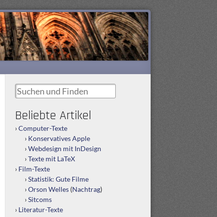
Suchen und Finden
Beliebte Artikel
Computer-Texte
Konservatives Apple
Webdesign mit InDesign
Texte mit LaTeX
Film-Texte
Statistik: Gute Filme
Orson Welles
(
Nachtrag
)
Sitcoms
Literatur-Texte