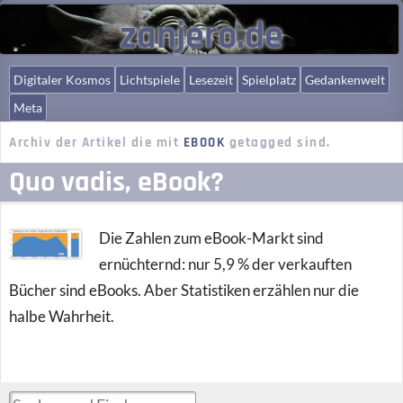
zanjero.de
Digitaler Kosmos
Lichtspiele
Lesezeit
Spielplatz
Gedankenwelt
Meta
Archiv der Artikel die mit
EBOOK
getagged sind.
Quo vadis, eBook?
Die Zahlen zum eBook-Markt sind
ernüchternd: nur 5,9 % der verkauften
Bücher sind eBooks. Aber Statistiken erzählen nur die
halbe Wahrheit.
Suchen und Finden