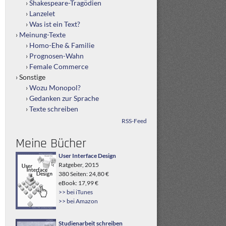
Shakespeare-Tragödien
Lanzelet
Was ist ein Text?
Meinung-Texte
Homo-Ehe & Familie
Prognosen-Wahn
Female Commerce
Sonstige
Wozu Monopol?
Gedanken zur Sprache
Texte schreiben
RSS-Feed
Meine Bücher
User Interface Design
Ratgeber, 2015
380 Seiten: 24,80 €
eBook: 17,99 €
>> bei iTunes
>> bei Amazon
Studienarbeit schreiben