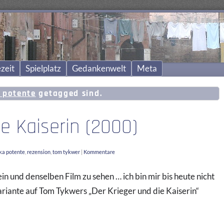
zeit
Spielplatz
Gedankenwelt
Meta
 potente
getagged sind.
ie Kaiserin (2000)
ka potente
,
rezension
,
tom tykwer
|
Kommentare
ein und denselben Film zu sehen … ich bin mir bis heute nicht
ariante auf Tom Tykwers „Der Krieger und die Kaiserin“