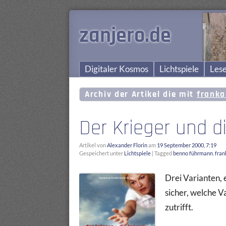
zanjero.de
Digitaler Kosmos
Lichtspiele
Lese
Archiv der Artikel die mit
franka
Der Krieger und d
Artikel von
Alexander Florin
am
19 September 2000, 7:19
Gespeichert unter
Lichtspiele
|
Tagged
benno führmann
,
fran
Drei Varianten, 
sicher, welche V
zutrifft.