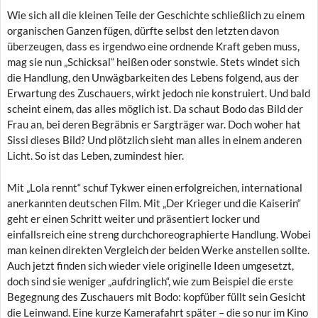
Wie sich all die kleinen Teile der Geschichte schließlich zu einem
organischen Ganzen fügen, dürfte selbst den letzten davon
überzeugen, dass es irgendwo eine ordnende Kraft geben muss,
mag sie nun „Schicksal“ heißen oder sonstwie. Stets windet sich
die Handlung, den Unwägbarkeiten des Lebens folgend, aus der
Erwartung des Zuschauers, wirkt jedoch nie konstruiert. Und bald
scheint einem, das alles möglich ist. Da schaut Bodo das Bild der
Frau an, bei deren Begräbnis er Sargträger war. Doch woher hat
Sissi dieses Bild? Und plötzlich sieht man alles in einem anderen
Licht. So ist das Leben, zumindest hier.
Mit „Lola rennt“ schuf Tykwer einen erfolgreichen, international
anerkannten deutschen Film. Mit „Der Krieger und die Kaiserin“
geht er einen Schritt weiter und präsentiert locker und
einfallsreich eine streng durchchoreographierte Handlung. Wobei
man keinen direkten Vergleich der beiden Werke anstellen sollte.
Auch jetzt finden sich wieder viele originelle Ideen umgesetzt,
doch sind sie weniger „aufdringlich“, wie zum Beispiel die erste
Begegnung des Zuschauers mit Bodo: kopfüber füllt sein Gesicht
die Leinwand. Eine kurze Kamerafahrt später – die so nur im Kino