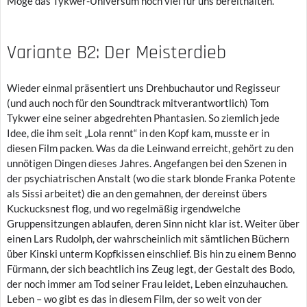
Möge das Tykwer-Universum noch viel für uns bereithalten.
Variante B2: Der Meisterdieb
Wieder einmal präsentiert uns Drehbuchautor und Regisseur
(und auch noch für den Soundtrack mitverantwortlich) Tom
Tykwer eine seiner abgedrehten Phantasien. So ziemlich jede
Idee, die ihm seit „Lola rennt“ in den Kopf kam, musste er in
diesen Film packen. Was da die Leinwand erreicht, gehört zu den
unnötigen Dingen dieses Jahres. Angefangen bei den Szenen in
der psychiatrischen Anstalt (wo die stark blonde Franka Potente
als Sissi arbeitet) die an den gemahnen, der dereinst übers
Kuckucksnest flog, und wo regelmäßig irgendwelche
Gruppensitzungen ablaufen, deren Sinn nicht klar ist. Weiter über
einen Lars Rudolph, der wahrscheinlich mit sämtlichen Büchern
über Kinski unterm Kopfkissen einschlief. Bis hin zu einem Benno
Fürmann, der sich beachtlich ins Zeug legt, der Gestalt des Bodo,
der noch immer am Tod seiner Frau leidet, Leben einzuhauchen.
Leben – wo gibt es das in diesem Film, der so weit von der