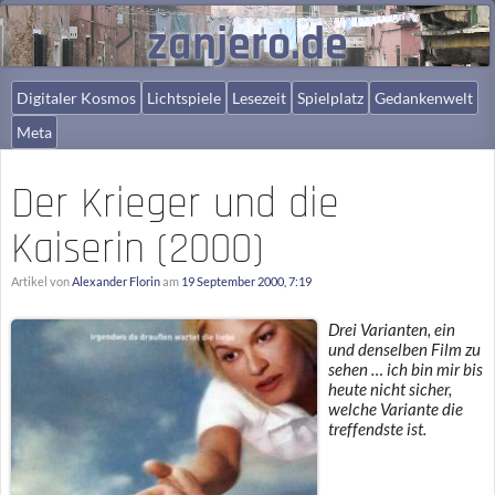
zanjero.de
Digitaler Kosmos
Lichtspiele
Lesezeit
Spielplatz
Gedankenwelt
Meta
Der Krieger und die
Kaiserin (2000)
Artikel von
Alexander Florin
am
19 September 2000, 7:19
Drei Varianten, ein
und denselben Film zu
sehen … ich bin mir bis
heute nicht sicher,
welche Variante die
treffendste ist.