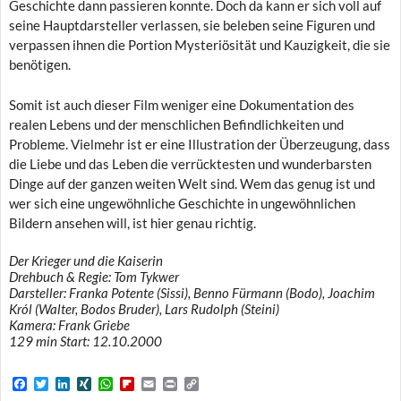
Geschichte dann passieren konnte. Doch da kann er sich voll auf
seine Hauptdarsteller verlassen, sie beleben seine Figuren und
verpassen ihnen die Portion Mysteriösität und Kauzigkeit, die sie
benötigen.
Somit ist auch dieser Film weniger eine Dokumentation des
realen Lebens und der menschlichen Befindlichkeiten und
Probleme. Vielmehr ist er eine Illustration der Überzeugung, dass
die Liebe und das Leben die verrücktesten und wunderbarsten
Dinge auf der ganzen weiten Welt sind. Wem das genug ist und
wer sich eine ungewöhnliche Geschichte in ungewöhnlichen
Bildern ansehen will, ist hier genau richtig.
Der Krieger und die Kaiserin
Drehbuch & Regie: Tom Tykwer
Darsteller: Franka Potente (Sissi), Benno Fürmann (Bodo), Joachim
Król (Walter, Bodos Bruder), Lars Rudolph (Steini)
Kamera: Frank Griebe
129 min Start: 12.10.2000
F
T
L
X
W
F
E
P
C
a
w
i
I
h
l
m
r
o