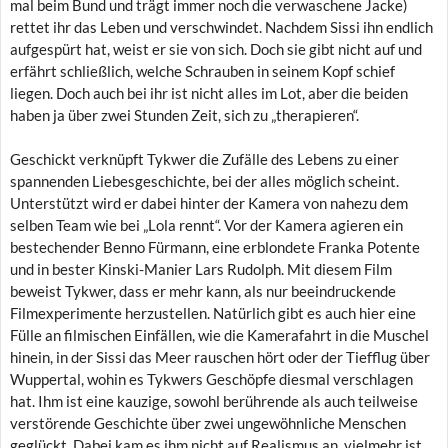
mal beim Bund und trägt immer noch die verwaschene Jacke)
rettet ihr das Leben und verschwindet. Nachdem Sissi ihn endlich
aufgespürt hat, weist er sie von sich. Doch sie gibt nicht auf und
erfährt schließlich, welche Schrauben in seinem Kopf schief
liegen. Doch auch bei ihr ist nicht alles im Lot, aber die beiden
haben ja über zwei Stunden Zeit, sich zu „therapieren“.
Geschickt verknüpft Tykwer die Zufälle des Lebens zu einer
spannenden Liebesgeschichte, bei der alles möglich scheint.
Unterstützt wird er dabei hinter der Kamera von nahezu dem
selben Team wie bei „Lola rennt“. Vor der Kamera agieren ein
bestechender Benno Fürmann, eine erblondete Franka Potente
und in bester Kinski-Manier Lars Rudolph. Mit diesem Film
beweist Tykwer, dass er mehr kann, als nur beeindruckende
Filmexperimente herzustellen. Natürlich gibt es auch hier eine
Fülle an filmischen Einfällen, wie die Kamerafahrt in die Muschel
hinein, in der Sissi das Meer rauschen hört oder der Tiefflug über
Wuppertal, wohin es Tykwers Geschöpfe diesmal verschlagen
hat. Ihm ist eine kauzige, sowohl berührende als auch teilweise
verstörende Geschichte über zwei ungewöhnliche Menschen
geglückt. Dabei kam es ihm nicht auf Realismus an, vielmehr ist