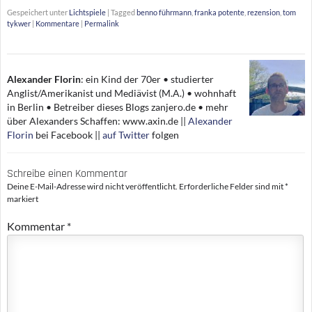
c
i
n
N
a
i
a
i
p
Gespeichert unter
Lichtspiele
|
Tagged
benno führmann
,
franka potente
,
rezension
,
tom
e
t
k
G
t
p
i
n
y
tykwer
|
Kommentare
|
Permalink
b
t
e
s
b
l
t
L
o
e
d
A
o
i
o
r
I
p
a
n
k
n
p
r
k
d
Alexander Florin
:
ein Kind der 70er • studierter
Anglist/Amerikanist und Mediävist (M.A.) • wohnhaft
in Berlin • Betreiber dieses Blogs zanjero.de • mehr
über Alexanders Schaffen: www.axin.de ||
Alexander
Florin
bei Facebook ||
auf Twitter
folgen
Schreibe einen Kommentar
Deine E-Mail-Adresse wird nicht veröffentlicht.
Erforderliche Felder sind mit
*
markiert
Kommentar
*