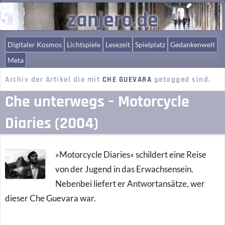
zanjero.de
Digitaler Kosmos
Lichtspiele
Lesezeit
Spielplatz
Gedankenwelt
Meta
Archiv der Artikel die mit
CHE GUEVARA
getagged sind.
Che unterwegs – Motorcycle
Diaries (2004)
»Motorcycle Diaries« schildert eine Reise
von der Jugend in das Erwachsensein.
Nebenbei liefert er Antwortansätze, wer
dieser Che Guevara war.