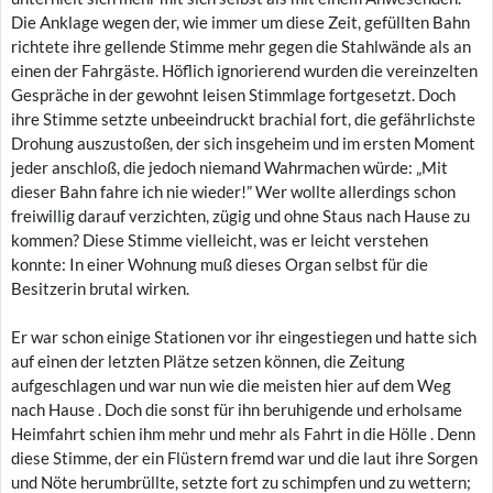
Die Anklage wegen der, wie immer um diese Zeit, gefüllten Bahn
richtete ihre gellende Stimme mehr gegen die Stahlwände als an
einen der Fahrgäste. Höflich ignorierend wurden die vereinzelten
Gespräche in der gewohnt leisen Stimmlage fortgesetzt. Doch
ihre Stimme setzte unbeeindruckt brachial fort, die gefährlichste
Drohung auszustoßen, der sich insgeheim und im ersten Moment
jeder anschloß, die jedoch niemand Wahrmachen würde: „Mit
dieser Bahn fahre ich nie wieder!” Wer wollte allerdings schon
freiwillig darauf verzichten, zügig und ohne Staus nach Hause zu
kommen? Diese Stimme vielleicht, was er leicht verstehen
konnte: In einer Wohnung muß dieses Organ selbst für die
Besitzerin brutal wirken.
Er war schon einige Stationen vor ihr eingestiegen und hatte sich
auf einen der letzten Plätze setzen können, die Zeitung
aufgeschlagen und war nun wie die meisten hier auf dem Weg
nach Hause . Doch die sonst für ihn beruhigende und erholsame
Heimfahrt schien ihm mehr und mehr als Fahrt in die Hölle . Denn
diese Stimme, der ein Flüstern fremd war und die laut ihre Sorgen
und Nöte herumbrüllte, setzte fort zu schimpfen und zu wettern;