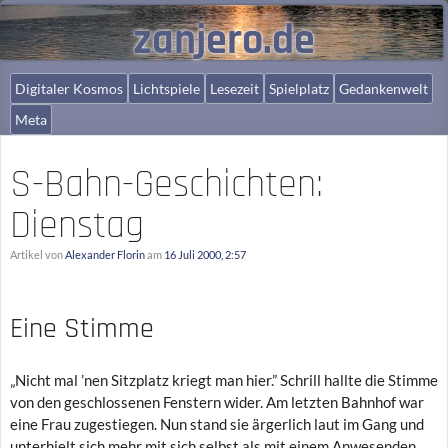
zanjero.de
Digitaler Kosmos
Lichtspiele
Lesezeit
Spielplatz
Gedankenwelt
Meta
S-Bahn-Geschichten:
Dienstag
Artikel von
Alexander Florin
am
16 Juli 2000, 2:57
Eine Stimme
„Nicht mal ’nen Sitzplatz kriegt man hier.” Schrill hallte die Stimme
von den geschlossenen Fenstern wider. Am letzten Bahnhof war
eine Frau zugestiegen. Nun stand sie ärgerlich laut im Gang und
unterhielt sich mehr mit sich selbst als mit einem Anwesenden.