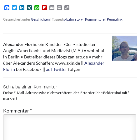
F
T
L
X
W
F
E
P
C
a
w
i
I
h
l
m
r
o
c
i
n
N
a
i
a
i
p
Gespeichert unter
Geschichten
|
Tagged
s-bahn
,
story
|
Kommentare
|
Permalink
e
t
k
G
t
p
i
n
y
b
t
e
s
b
l
t
L
o
e
d
A
o
i
o
r
I
p
a
n
k
n
p
r
k
Alexander Florin
:
ein Kind der 70er • studierter
d
Anglist/Amerikanist und Mediävist (M.A.) • wohnhaft
in Berlin • Betreiber dieses Blogs zanjero.de • mehr
über Alexanders Schaffen: www.axin.de ||
Alexander
Florin
bei Facebook ||
auf Twitter
folgen
Schreibe einen Kommentar
Deine E-Mail-Adresse wird nicht veröffentlicht.
Erforderliche Felder sind mit
*
markiert
Kommentar
*