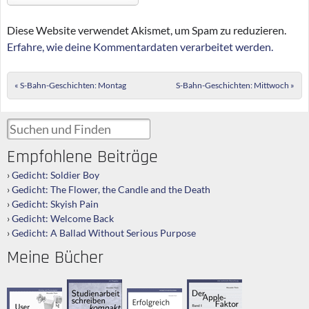
Diese Website verwendet Akismet, um Spam zu reduzieren.
Erfahre, wie deine Kommentardaten verarbeitet werden.
Post navigation
«
S-Bahn-Geschichten: Montag
S-Bahn-Geschichten: Mittwoch
»
Suchen und Finden
Empfohlene Beiträge
Gedicht: Soldier Boy
Gedicht: The Flower, the Candle and the Death
Gedicht: Skyish Pain
Gedicht: Welcome Back
Gedicht: A Ballad Without Serious Purpose
Meine Bücher
Der Apple-
Studienarbeit
User Interface
Erfolgreich
Faktor
schreiben
Design
scheitern