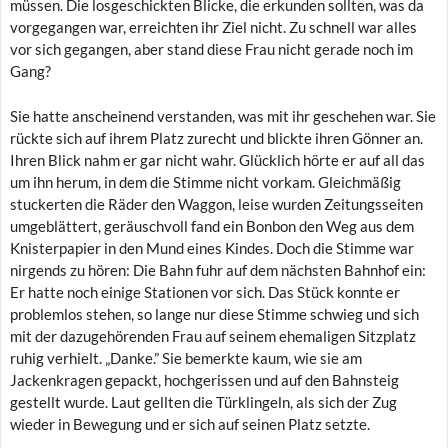
müssen. Die losgeschickten Blicke, die erkunden sollten, was da
vorgegangen war, erreichten ihr Ziel nicht. Zu schnell war alles
vor sich gegangen, aber stand diese Frau nicht gerade noch im
Gang?
Sie hatte anscheinend verstanden, was mit ihr geschehen war. Sie
rückte sich auf ihrem Platz zurecht und blickte ihren Gönner an.
Ihren Blick nahm er gar nicht wahr. Glücklich hörte er auf all das
um ihn herum, in dem die Stimme nicht vorkam. Gleichmäßig
stuckerten die Räder den Waggon, leise wurden Zeitungsseiten
umgeblättert, geräuschvoll fand ein Bonbon den Weg aus dem
Knisterpapier in den Mund eines Kindes. Doch die Stimme war
nirgends zu hören: Die Bahn fuhr auf dem nächsten Bahnhof ein:
Er hatte noch einige Stationen vor sich. Das Stück konnte er
problemlos stehen, so lange nur diese Stimme schwieg und sich
mit der dazugehörenden Frau auf seinem ehemaligen Sitzplatz
ruhig verhielt. „Danke.” Sie bemerkte kaum, wie sie am
Jackenkragen gepackt, hochgerissen und auf den Bahnsteig
gestellt wurde. Laut gellten die Türklingeln, als sich der Zug
wieder in Bewegung und er sich auf seinen Platz setzte.