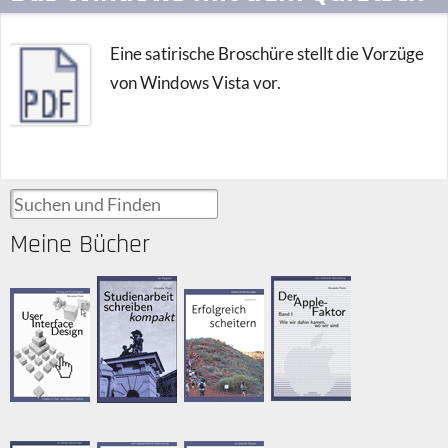
Eine satirische Broschüre stellt die Vorzüge
von Windows Vista vor.
Suchen und Finden
Meine Bücher
Der Apple-
Studienarbeit
User Interface
Erfolgreich
Faktor
schreiben
Design
scheitern
Betrachtung,
Kompakt-
Ratgeber,
„Ratgeber“,
2010
Ratgeber,
2015