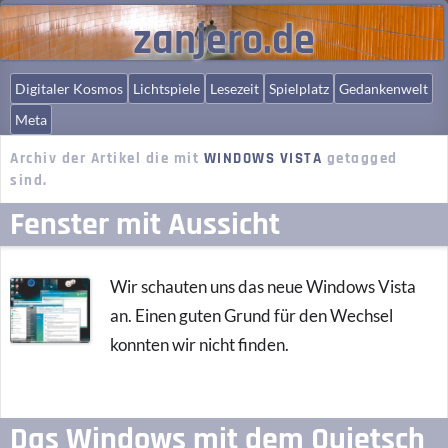
zanjero.de
Digitaler Kosmos
Lichtspiele
Lesezeit
Spielplatz
Gedankenwelt
Meta
Archiv der Artikel die mit
WINDOWS VISTA
getagged
sind.
Fenster mit Aussicht
Wir schauten uns das neue Windows Vista
an. Einen guten Grund für den Wechsel
konnten wir nicht finden.
Das Windows mit dem Quietsch