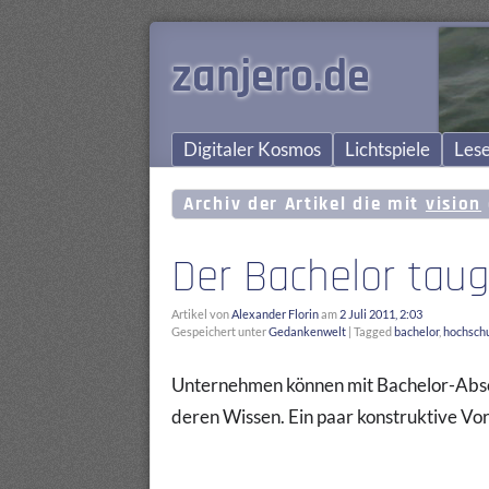
zanjero.de
Digitaler Kosmos
Lichtspiele
Lese
Archiv der Artikel die mit
vision
Der Bachelor taug
Artikel von
Alexander Florin
am
2 Juli 2011, 2:03
Gespeichert unter
Gedankenwelt
|
Tagged
bachelor
,
hochsch
Unternehmen können mit Bachelor-Absol
deren Wissen. Ein paar konstruktive V