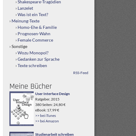
Shakespeare-Tragödien
Lanzelet
Was ist ein Text?
Meinung-Texte
Homo-Ehe & Familie
Prognosen-Wahn
Female Commerce
Sonstige
Wozu Monopol?
Gedanken zur Sprache
Texte schreiben
RSS-Feed
Meine Bücher
User Interface Design
Ratgeber, 2015
380 Seiten: 24,80 €
eBook: 17,99 €
>> bei iTunes
>> bei Amazon
Studienarbeit schreiben