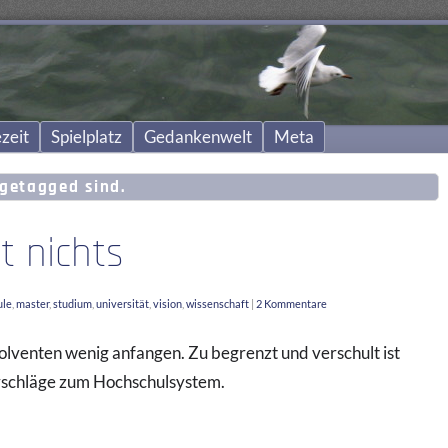
zeit
Spielplatz
Gedankenwelt
Meta
getagged sind.
t nichts
ule
,
master
,
studium
,
universität
,
vision
,
wissenschaft
|
2 Kommentare
venten wenig anfangen. Zu begrenzt und verschult ist
orschläge zum Hochschulsystem.