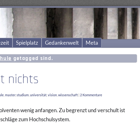
zeit
Spielplatz
Gedankenwelt
Meta
hule
getagged sind.
t nichts
ule
,
master
,
studium
,
universität
,
vision
,
wissenschaft
|
2 Kommentare
venten wenig anfangen. Zu begrenzt und verschult ist
orschläge zum Hochschulsystem.