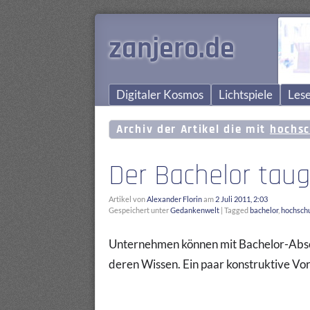
zanjero.de
Digitaler Kosmos
Lichtspiele
Lese
Archiv der Artikel die mit
hochsc
Der Bachelor taug
Artikel von
Alexander Florin
am
2 Juli 2011, 2:03
Gespeichert unter
Gedankenwelt
|
Tagged
bachelor
,
hochsch
Unternehmen können mit Bachelor-Absol
deren Wissen. Ein paar konstruktive V