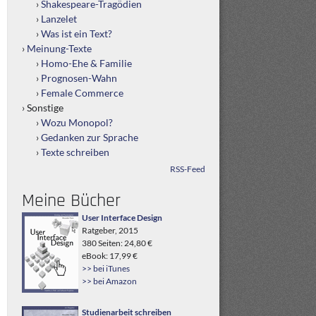
Shakespeare-Tragödien
Lanzelet
Was ist ein Text?
Meinung-Texte
Homo-Ehe & Familie
Prognosen-Wahn
Female Commerce
Sonstige
Wozu Monopol?
Gedanken zur Sprache
Texte schreiben
RSS-Feed
Meine Bücher
User Interface Design
Ratgeber, 2015
380 Seiten: 24,80 €
eBook: 17,99 €
>> bei iTunes
>> bei Amazon
Studienarbeit schreiben