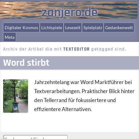
zanjero.de
Digitaler Kosmos
Lichtspiele
Lesezeit
Spielplatz
Gedankenwelt
Meta
Archiv der Artikel die mit
TEXTEDITOR
getagged sind.
Word stirbt
Jahrzehntelang war Word Marktführer bei
Textverarbeitungen. Praktischer Blick hinter
den Tellerrand für fokussiertere und
effizientere Alternativen.
Suchen und Finden