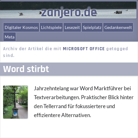
zanjero.de
Digitaler Kosmos
Lichtspiele
Lesezeit
Spielplatz
Gedankenwelt
Meta
Archiv der Artikel die mit
MICROSOFT OFFICE
getagged
sind.
Word stirbt
Jahrzehntelang war Word Marktführer bei
Textverarbeitungen. Praktischer Blick hinter
den Tellerrand für fokussiertere und
effizientere Alternativen.