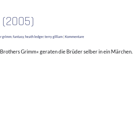
 (2005)
er grimm
,
fantasy
,
heath ledger
,
terry gilliam
|
Kommentare
 »Brothers Grimm« geraten die Brüder selber in ein Märchen.