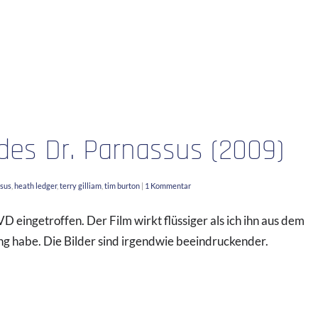
des Dr. Parnassus (2009)
ssus
,
heath ledger
,
terry gilliam
,
tim burton
|
1 Kommentar
VD eingetroffen. Der Film wirkt flüssiger als ich ihn aus dem
ng habe. Die Bilder sind irgendwie beeindruckender.