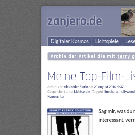
zanjero.de
Digitaler Kosmos
Lichtspiele
Lese
Archiv der Artikel die mit
terry 
Meine Top-Film-Li
Artikel von
Alexander Florin
am
20 August 2010, 9:37
Gespeichert unter
Lichtspiele
|
Tagged
film charts
,
hollywood
Kommentar
Sag mir, was du m
interessant, verr