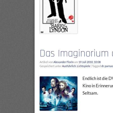
Das Imaginorium 
Artikel von
Alexander Florin
am
19 Juli 2010, 10:08
Gespeichert unter
Ausführlich
,
Lichtspiele
|
Tagged
dr. parna
Endlich ist die D
Kino in Erinneru
Seltsam.