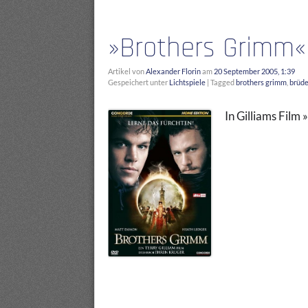
»Brothers Grimm«
Artikel von
Alexander Florin
am
20 September 2005, 1:39
Gespeichert unter
Lichtspiele
|
Tagged
brothers grimm
,
brüd
In Gilliams Film