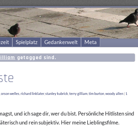
zeit
Spielplatz
Gedankenwelt
Meta
gilliam
getagged sind.
ste
,
orson welles
,
richard linklater
,
stanley kubrick
,
terry gilliam
,
tim burton
,
woody allen
|
1
agst, und ich sage dir, wer du bist. Persönliche Hitlisten sind
äterisch und rein subjektiv. Hier meine Lieblingsfilme.