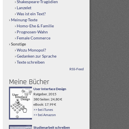
Shakespeare-Tragödien
Lanzelet
Was ist ein Text?
Meinung-Texte
Homo-Ehe & Familie
Prognosen-Wahn
Female Commerce
Sonstige
Wozu Monopol?
Gedanken zur Sprache
Texte schreiben
RSS-Feed
Meine Bücher
User Interface Design
Ratgeber, 2015
380 Seiten: 24,80 €
eBook: 17,99 €
>> bei iTunes
>> bei Amazon
Studienarbeit schreiben