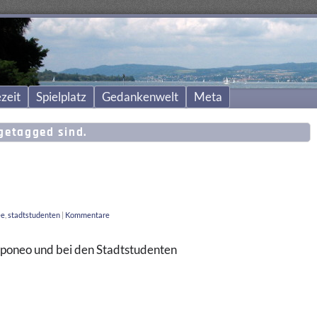
zeit
Spielplatz
Gedankenwelt
Meta
etagged sind.
ee
,
stadtstudenten
|
Kommentare
 Aponeo und bei den Stadtstudenten