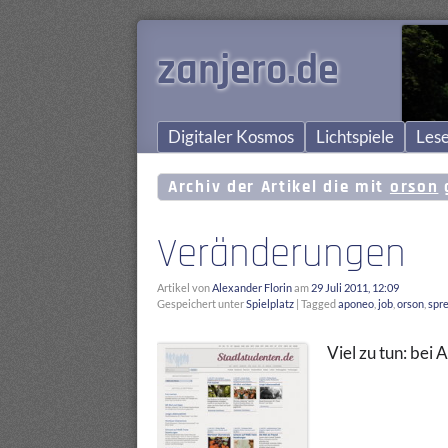
zanjero.de
Digitaler Kosmos
Lichtspiele
Lese
Archiv der Artikel die mit
orson
g
Veränderungen
Artikel von
Alexander Florin
am
29 Juli 2011, 12:09
Gespeichert unter
Spielplatz
|
Tagged
aponeo
,
job
,
orson
,
spr
Viel zu tun: bei