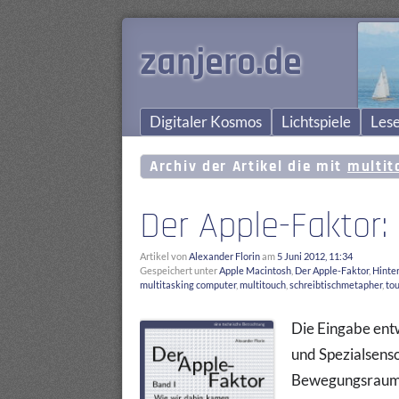
zanjero.de
Digitaler Kosmos
Lichtspiele
Lese
Archiv der Artikel die mit
multit
Der Apple-Faktor:
Artikel von
Alexander Florin
am
5 Juni 2012, 11:34
Gespeichert unter
Apple Macintosh
,
Der Apple-Faktor
,
Hinte
multitasking computer
,
multitouch
,
schreibtischmetapher
,
to
Die Eingabe entw
und Spezialsens
Bewegungsraum