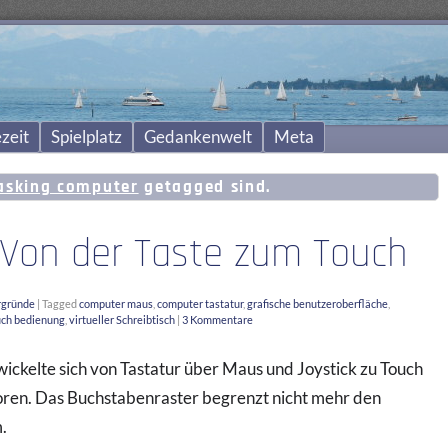
zeit
Spielplatz
Gedankenwelt
Meta
asking computer
getagged sind.
 Von der Taste zum Touch
rgründe
|
Tagged
computer maus
,
computer tastatur
,
grafische benutzeroberfläche
,
uch bedienung
,
virtueller Schreibtisch
|
3 Kommentare
ickelte sich von Tastatur über Maus und Joystick zu Touch
oren. Das Buchstabenraster begrenzt nicht mehr den
.