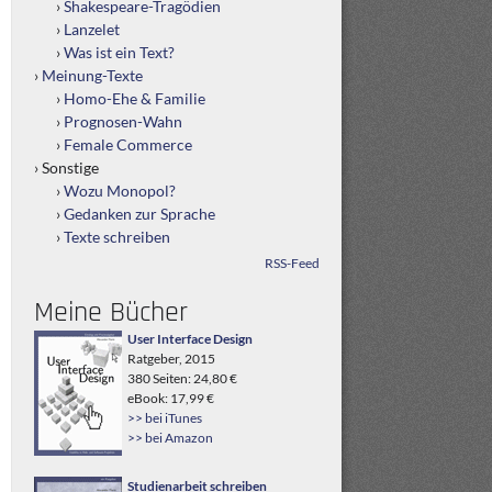
Shakespeare-Tragödien
Lanzelet
Was ist ein Text?
Meinung-Texte
Homo-Ehe & Familie
Prognosen-Wahn
Female Commerce
Sonstige
Wozu Monopol?
Gedanken zur Sprache
Texte schreiben
RSS-Feed
Meine Bücher
User Interface Design
Ratgeber, 2015
380 Seiten: 24,80 €
eBook: 17,99 €
>> bei iTunes
>> bei Amazon
Studienarbeit schreiben