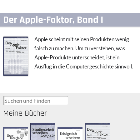
Der Apple-Faktor, Band I
Apple scheint mit seinen Produkten wenig
falsch zu machen. Um zu verstehen, was
Apple-Produkte unterscheidet, ist ein
Ausflug in die Computergeschichte sinnvoll.
Suchen und Finden
Meine Bücher
Der Apple-
Studienarbeit
User Interface
Erfolgreich
Faktor
schreiben
Design
scheitern