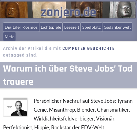
zanjero.de
Digitaler Kosmos
Lichtspiele
Lesezeit
Spielplatz
Gedankenwelt
Meta
Archiv der Artikel die mit
COMPUTER GESCHICHTE
getagged sind.
Warum ich über Steve Jobs’ Tod
trauere
Persönlicher Nachruf auf Steve Jobs: Tyrann,
Genie, Misanthrop, Blender, Charismatiker,
Wirklichkeitsfeldverbieger, Visionär,
Perfektionist, Hippie, Rockstar der EDV-Welt.