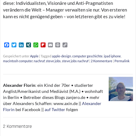
diese: Individualisten, Visionäre und Anti-Pragmatisten
verändern die Welt – Manager verwalten sie nur. Von ersteren
kann es nicht genügend geben – von letzteren gibt es zu viele!
F
T
L
X
W
F
E
P
C
a
w
i
I
h
l
m
r
o
c
i
n
N
a
i
a
i
p
Gespeichert unter
Apple
|
Tagged
apple-design
,
computer geschichte
,
ipad iphone
,
e
t
k
G
t
p
i
n
y
macintosh computer
,
nachruf
,
steve jobs
,
steve jobs nachruf
|
2 Kommentare
|
Permalink
b
t
e
s
b
l
t
L
o
e
d
A
o
i
o
r
I
p
a
n
k
n
p
r
k
d
Alexander Florin
:
ein Kind der 70er • studierter
Anglist/Amerikanist und Mediävist (M.A.) • wohnhaft
in Berlin • Betreiber dieses Blogs zanjero.de • mehr
über Alexanders Schaffen: www.axin.de ||
Alexander
Florin
bei Facebook ||
auf Twitter
folgen
2 Kommentare