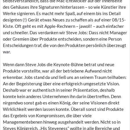
selbstverständlich, dass die Mac-Entwickler auf der Innenseite
des Gehäuses ihre Signaturen hinterlassen – so wie Künstler ihre
Werke signieren. Es macht mehr Spaß, auf einem bis ins Detail
designten (!) Gerät etwas Neues zu schaffen als auf einer 08/15-
Kiste. Oft geht es mit Apple-Rechnern – jawoll! – auch einfacher
und schneller. Das verdanken wir Steve Jobs: Dass nicht Manager
oder Gremien über Produkte entscheiden, sondern eine Person
Entscheidungen traf, die von den Produkten persönlich überzeugt
war.
Wenn dann Steve Jobs die Keynote-Bühne betrat und neue
Produkte vorstellte, war all der betriebene Aufwand nicht
erkennbar. Jobs stand da und ließ uns an seinem Traum teilhaben:
An der Begeisterung über eine erfolgreich umgesetzte Vision.
Deshalb war er authentisch in seiner Präsentation, deshalb
konnte kein anderes Unternehmen ihn darin übertreffen. Denn
nirgendwo sonst gab es einen König, der seine Visionen direkt
Wirklichkeit werden lassen konnte. Überall sonst sind Produkte
das Ergebnis von Kompromissen, die über viele
Managementebenen hinweg ausgehandelt werden. Nicht so in
Steves Königreich. „His Steveness“ wollte in alle Bereiche und