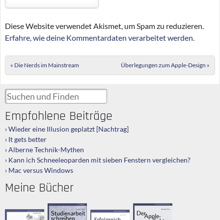
Diese Website verwendet Akismet, um Spam zu reduzieren.
Erfahre, wie deine Kommentardaten verarbeitet werden.
Post navigation
«
Die Nerds im Mainstream
Überlegungen zum Apple-Design
»
Suchen und Finden
Empfohlene Beiträge
Wieder eine Illusion geplatzt [Nachtrag]
It gets better
Alberne Technik-Mythen
Kann ich Schneeleoparden mit sieben Fenstern vergleichen?
Mac versus Windows
Meine Bücher
Der Apple-
Studienarbeit
User Interface
Erfolgreich
Faktor
schreiben