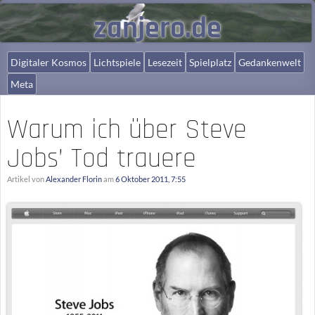
zanjero.de
Digitaler Kosmos
Lichtspiele
Lesezeit
Spielplatz
Gedankenwelt
Meta
Warum ich über Steve
Jobs’ Tod trauere
Artikel von
Alexander Florin
am
6 Oktober 2011, 7:55