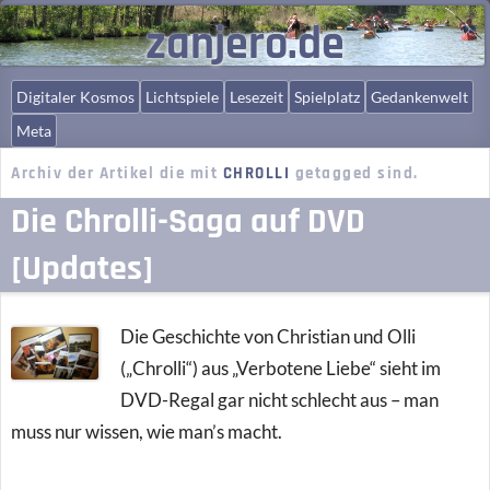
zanjero.de
Digitaler Kosmos
Lichtspiele
Lesezeit
Spielplatz
Gedankenwelt
Meta
Archiv der Artikel die mit
CHROLLI
getagged sind.
Die Chrolli-Saga auf DVD
[Updates]
Die Geschichte von Christian und Olli
(„Chrolli“) aus „Verbotene Liebe“ sieht im
DVD-Regal gar nicht schlecht aus – man
muss nur wissen, wie man’s macht.