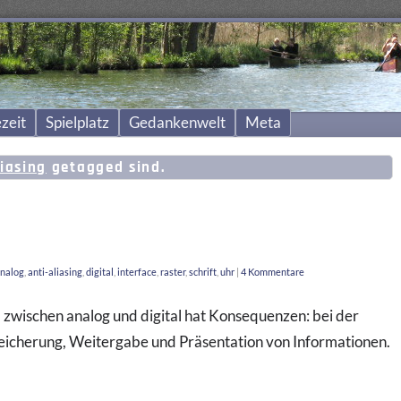
zeit
Spielplatz
Gedankenwelt
Meta
liasing
getagged sind.
nalog
,
anti-aliasing
,
digital
,
interface
,
raster
,
schrift
,
uhr
|
4 Kommentare
 zwischen analog und digital hat Konsequenzen: bei der
eicherung, Weitergabe und Präsentation von Informationen.