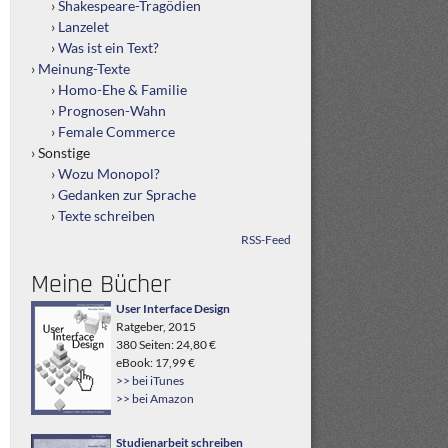
Shakespeare-Tragödien
Lanzelet
Was ist ein Text?
Meinung-Texte
Homo-Ehe & Familie
Prognosen-Wahn
Female Commerce
Sonstige
Wozu Monopol?
Gedanken zur Sprache
Texte schreiben
RSS-Feed
Meine Bücher
User Interface Design
Ratgeber, 2015
380 Seiten: 24,80 €
eBook: 17,99 €
>> bei iTunes
>> bei Amazon
Studienarbeit schreiben