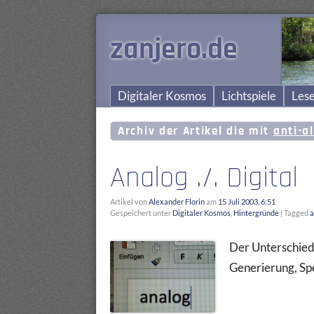
zanjero.de
Digitaler Kosmos
Lichtspiele
Lese
Archiv der Artikel die mit
anti-a
Analog ./. Digital
Artikel von
Alexander Florin
am
15 Juli 2003, 6:51
Gespeichert unter
Digitaler Kosmos
,
Hintergründe
|
Tagged
a
Der Unterschied
Generierung, Sp