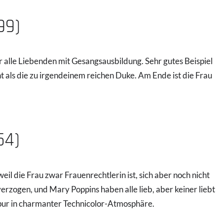
99)
r alle Liebenden mit Gesangsausbildung. Sehr gutes Beispiel
 als die zu irgendeinem reichen Duke. Am Ende ist die Frau
54)
 weil die Frau zwar Frauenrechtlerin ist, sich aber noch nicht
 verzogen, und Mary Poppins haben alle lieb, aber keiner liebt
 pur in charmanter Technicolor-Atmosphäre.