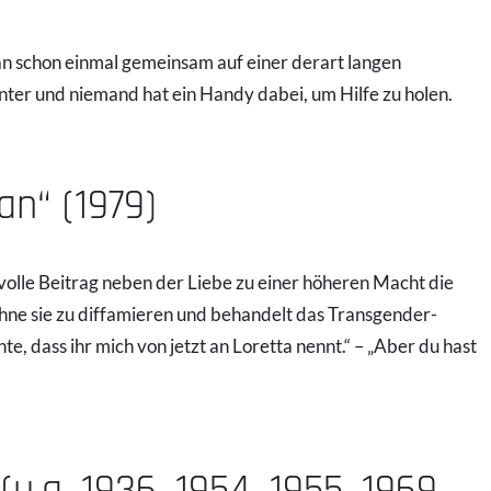
n schon einmal gemeinsam auf einer derart langen
nter und niemand hat ein Handy dabei, um Hilfe zu holen.
an“ (1979)
volle Beitrag neben der Liebe zu einer höheren Macht die
ohne sie zu diffamieren und behandelt das Transgender-
, dass ihr mich von jetzt an Loretta nennt.“ – „Aber du hast
u.a. 1936, 1954, 1955, 1969,