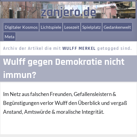
zanjero.de
Digitaler Kosmos
Lichtspiele
Lesezeit
Spielplatz
Gedankenwelt
Meta
Archiv der Artikel die mit
WULFF MERKEL
getagged sind.
Wulff gegen Demokratie nicht
immun?
Im Netz aus falschen Freunden, Gefallensleistern &
Begünstigungen verlor Wulff den Überblick und vergaß
Anstand, Amtswürde & moralische Integrität.