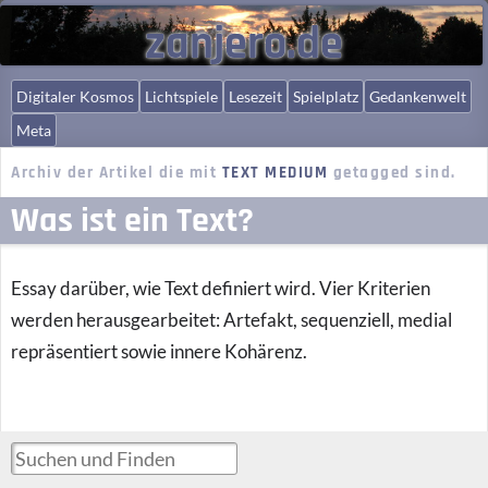
zanjero.de
Digitaler Kosmos
Lichtspiele
Lesezeit
Spielplatz
Gedankenwelt
Meta
Archiv der Artikel die mit
TEXT MEDIUM
getagged sind.
Was ist ein Text?
Essay darüber, wie Text definiert wird. Vier Kriterien
werden herausgearbeitet: Artefakt, sequenziell, medial
repräsentiert sowie innere Kohärenz.
Suchen und Finden