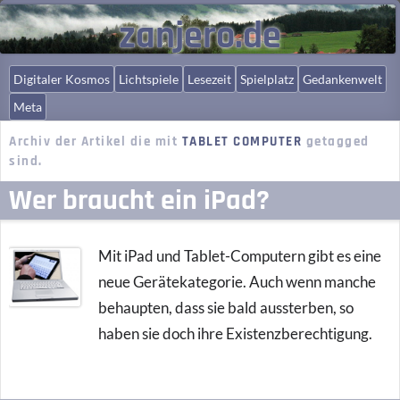
zanjero.de
Digitaler Kosmos
Lichtspiele
Lesezeit
Spielplatz
Gedankenwelt
Meta
Archiv der Artikel die mit
TABLET COMPUTER
getagged
sind.
Wer braucht ein iPad?
Mit iPad und Tablet-Computern gibt es eine
neue Gerätekategorie. Auch wenn manche
behaupten, dass sie bald aussterben, so
haben sie doch ihre Existenzberechtigung.