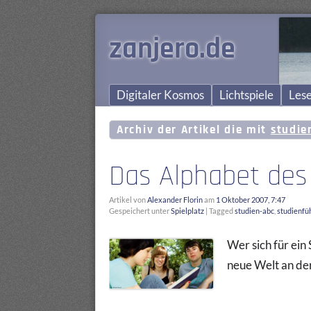
zanjero.de
Digitaler Kosmos
Lichtspiele
Lese
Archiv der Artikel die mit
studie
Das Alphabet des
Artikel von
Alexander Florin
am
1 Oktober 2007, 7:47
Gespeichert unter
Spielplatz
|
Tagged
studien-abc
,
studienfü
Wer sich für ein 
neue Welt an der