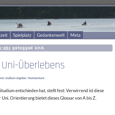
zeit
Spielplatz
Gedankenwelt
Meta
n-abc
getagged sind.
 Uni-Überlebens
hrer
,
studium ratgeber
|
Kommentare
Studium entschieden hat, stellt fest: Verwirrend ist diese
 Uni. Orientierung bietet dieses Glossar von A bis Z.