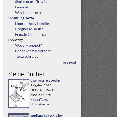
Shakespeare-Tragödien
Lanzelet
Was ist ein Text?
Meinung-Texte
Homo-Ehe & Familie
Prognosen-Wahn
Female Commerce
Sonstige
Wozu Monopol?
Gedanken zur Sprache
Texte schreiben
RSS-Feed
Meine Bücher
User Interface Design
Ratgeber, 2015
380 Seiten: 24,80 €
eBook: 17,99 €
>> bei iTunes
>> bei Amazon
Studienarbeit schreiben