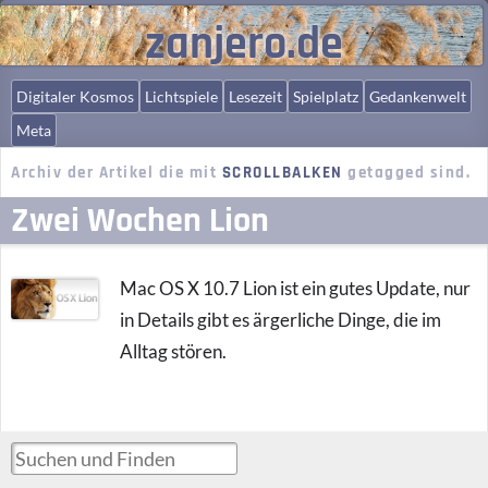
zanjero.de
Digitaler Kosmos
Lichtspiele
Lesezeit
Spielplatz
Gedankenwelt
Meta
Archiv der Artikel die mit
SCROLLBALKEN
getagged sind.
Zwei Wochen Lion
Mac OS X 10.7 Lion ist ein gutes Update, nur
in Details gibt es ärgerliche Dinge, die im
Alltag stören.
Suchen und Finden