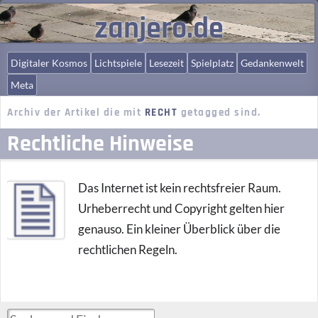
zanjero.de
Digitaler Kosmos
Lichtspiele
Lesezeit
Spielplatz
Gedankenwelt
Meta
Archiv der Artikel die mit
RECHT
getagged sind.
Rechtliche Hinweise
Das Internet ist kein rechtsfreier Raum.
Urheberrecht und Copyright gelten hier
genauso. Ein kleiner Überblick über die
rechtlichen Regeln.
Suchen und Finden