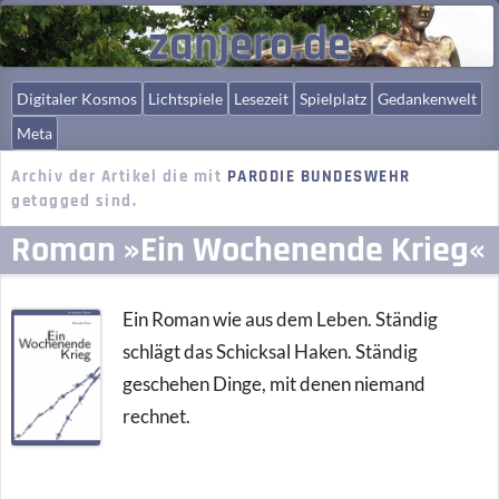
zanjero.de
Digitaler Kosmos
Lichtspiele
Lesezeit
Spielplatz
Gedankenwelt
Meta
Archiv der Artikel die mit
PARODIE BUNDESWEHR
getagged sind.
Roman »Ein Wochenende Krieg«
Ein Roman wie aus dem Leben. Ständig
schlägt das Schicksal Haken. Ständig
geschehen Dinge, mit denen niemand
rechnet.