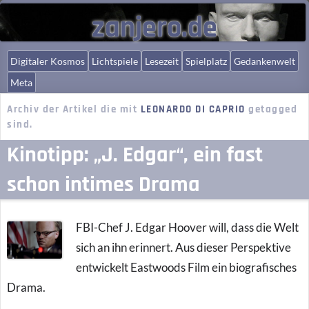
zanjero.de
Digitaler Kosmos
Lichtspiele
Lesezeit
Spielplatz
Gedankenwelt
Meta
Archiv der Artikel die mit
LEONARDO DI CAPRIO
getagged
sind.
Kinotipp: „J. Edgar“, ein fast
schon intimes Drama
FBI-Chef J. Edgar Hoover will, dass die Welt
sich an ihn erinnert. Aus dieser Perspektive
entwickelt Eastwoods Film ein biografisches
Drama.