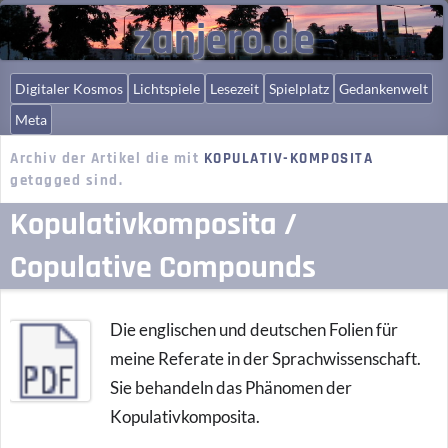
zanjero.de
Digitaler Kosmos
Lichtspiele
Lesezeit
Spielplatz
Gedankenwelt
Meta
Archiv der Artikel die mit
KOPULATIV-KOMPOSITA
getagged sind.
Kopulativkomposita /
Copulative Compounds
Die englischen und deutschen Folien für
meine Referate in der Sprachwissenschaft.
Sie behandeln das Phänomen der
Kopulativkomposita.