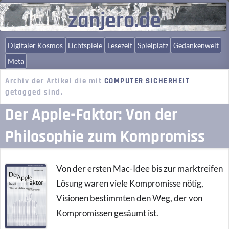
zanjero.de
Digitaler Kosmos
Lichtspiele
Lesezeit
Spielplatz
Gedankenwelt
Meta
Archiv der Artikel die mit
COMPUTER SICHERHEIT
getagged sind.
Der Apple-Faktor: Von der
Philosophie zum Kompromiss
Von der ersten Mac-Idee bis zur marktreifen
Lösung waren viele Kompromisse nötig,
Visionen bestimmten den Weg, der von
Kompromissen gesäumt ist.