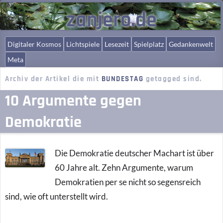
zanjero.de
Digitaler Kosmos
Lichtspiele
Lesezeit
Spielplatz
Gedankenwelt
Meta
Archiv der Artikel die mit
BUNDESTAG
getagged sind.
10 Argumente gegen
Demokratie
Die Demokratie deutscher Machart ist über
60 Jahre alt. Zehn Argumente, warum
Demokratien per se nicht so segensreich
sind, wie oft unterstellt wird.