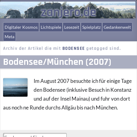
zanjero.de
Digitaler Kosmos
Lichtspiele
Lesezeit
Spielplatz
Gedankenwelt
Meta
Archiv der Artikel die mit
BODENSEE
getagged sind.
Bodensee/München (2007)
Im August 2007 besuchte ich für einige Tage
den Bodensee (inklusive Besuch in Konstanz
und auf der Insel Mainau) und fuhr von dort
aus noch ne Runde durchs Allgäu bis nach München.
Suchen und Finden