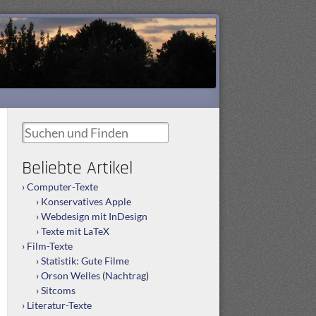
Suchen und Finden
Beliebte Artikel
Computer-Texte
Konservatives Apple
Webdesign mit InDesign
Texte mit LaTeX
Film-Texte
Statistik: Gute Filme
Orson Welles
(
Nachtrag
)
Sitcoms
Literatur-Texte