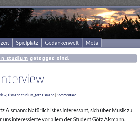
zeit
Spielplatz
Gedankenwelt
Meta
nn studium
getagged sind.
Interview
view
,
alsmann studium
,
götz alsmann
|
Kommentare
tz Alsmann: Natürlich ist es interessant, sich über Musik zu
r uns interessierte vor allem der Student Götz Alsmann.