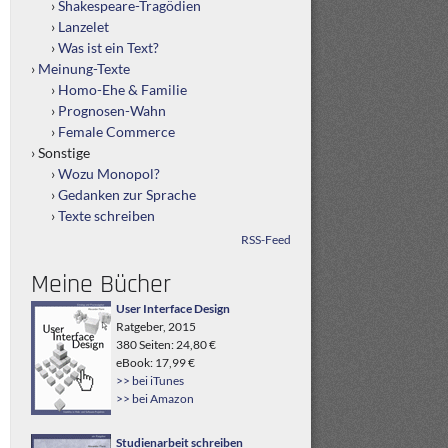
Shakespeare-Tragödien
Lanzelet
Was ist ein Text?
Meinung-Texte
Homo-Ehe & Familie
Prognosen-Wahn
Female Commerce
Sonstige
Wozu Monopol?
Gedanken zur Sprache
Texte schreiben
RSS-Feed
Meine Bücher
User Interface Design
Ratgeber, 2015
380 Seiten: 24,80 €
eBook: 17,99 €
>> bei iTunes
>> bei Amazon
Studienarbeit schreiben