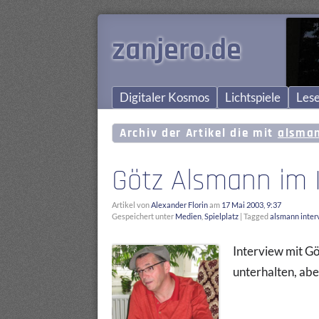
zanjero.de
Digitaler Kosmos
Lichtspiele
Lese
Archiv der Artikel die mit
alsma
Götz Alsmann im 
Artikel von
Alexander Florin
am
17 Mai 2003, 9:37
Gespeichert unter
Medien
,
Spielplatz
|
Tagged
alsmann inter
Interview mit Gö
unterhalten, abe