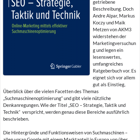
getriebene
Beschreibung. Doch
Andre Alpar, Markus
Koczy und Maik
Metzen von AKM3
widerstehen der
Marketingversuchun
g und legen ein
lesenswertes,
umfangreiches
Ratgeberbuch vor. Es
eignet sich vor allem
gut als Einstieg,
Überblick über die vielen Facetten des Themas
„Suchmaschinenoptimierung“ und gibt viele nützliche
Denkanregungen. Wie der Titel „SEO – Strategie, Taktik und
Technik“ verspricht, werden genau diese Bereiche ausführlich
beschrieben.
Die Hintergründe und Funktionsweisen von Suchmaschinen –
allen voran Google mit einem Marktanteil in Europa von über