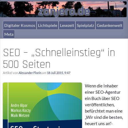
zanjero.de
Digitaler Kosmos
Lichtspiele
Lesezeit
Spielplatz
Gedankenwelt
Meta
SEO – „Schnelleinstieg“ in
500 Seiten
Artikel von
Alexander Florin
am
18 Juli 2015, 9:47
Wenn die Inhaber
einer SEO-Agentur
ein Buch über SEO
veröffentlichen,
befürchtet man eine
„Wir sind die besten,
heuert uns an“-