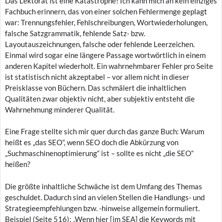
Das Lektorat ist eine Katastrophe! Ich kann mich an kein einziges
Fachbuch erinnern, das von einer solchen Fehlermenge geplagt
war: Trennungsfehler, Fehlschreibungen, Wortwiederholungen,
falsche Satzgrammatik, fehlende Satz- bzw.
Layoutauszeichnungen, falsche oder fehlende Leerzeichen.
Einmal wird sogar eine längere Passage wortwörtlich in einem
anderen Kapitel wiederholt. Ein wahrnehmbarer Fehler pro Seite
ist statistisch nicht akzeptabel – vor allem nicht in dieser
Preisklasse von Büchern. Das schmälert die inhaltlichen
Qualitäten zwar objektiv nicht, aber subjektiv entsteht die
Wahrnehmung minderer Qualität.
Eine Frage stellte sich mir quer durch das ganze Buch: Warum
heißt es „das SEO“, wenn SEO doch die Abkürzung von
„Suchmaschinenoptimierung“ ist – sollte es nicht „die SEO“
heißen?
Die größte inhaltliche Schwäche ist dem Umfang des Themas
geschuldet. Dadurch sind an vielen Stellen die Handlungs- und
Strategieempfehlungen bzw. -hinweise allgemein formuliert.
Beispiel (Seite 516): „Wenn hier [im SEA] die Keywords mit