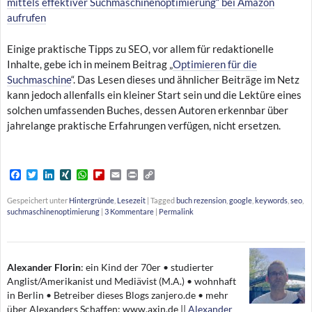
mittels effektiver Suchmaschinenoptimierung“ bei Amazon
aufrufen
Einige praktische Tipps zu SEO, vor allem für redaktionelle
Inhalte, gebe ich in meinem Beitrag „
Optimieren für die
Suchmaschine
“. Das Lesen dieses und ähnlicher Beiträge im Netz
kann jedoch allenfalls ein kleiner Start sein und die Lektüre eines
solchen umfassenden Buches, dessen Autoren erkennbar über
jahrelange praktische Erfahrungen verfügen, nicht ersetzen.
F
T
L
X
W
F
E
P
C
a
w
i
I
h
l
m
r
o
c
i
n
N
a
i
a
i
p
Gespeichert unter
Hintergründe
,
Lesezeit
|
Tagged
buch rezension
,
google
,
keywords
,
seo
,
e
t
k
G
t
p
i
n
y
suchmaschinenoptimierung
|
3 Kommentare
|
Permalink
b
t
e
s
b
l
t
L
o
e
d
A
o
i
o
r
I
p
a
n
k
n
p
r
k
d
Alexander Florin
:
ein Kind der 70er • studierter
Anglist/Amerikanist und Mediävist (M.A.) • wohnhaft
in Berlin • Betreiber dieses Blogs zanjero.de • mehr
über Alexanders Schaffen: www.axin.de ||
Alexander