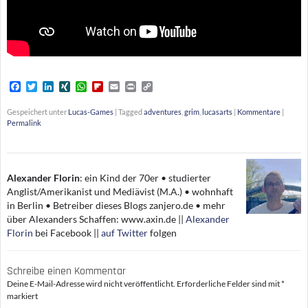
F
T
L
X
W
F
E
P
C
a
w
i
I
h
l
m
r
o
c
i
n
N
a
i
a
i
p
Gespeichert unter
Lucas-Games
|
Tagged
adventures
,
grim
,
lucasarts
|
Kommentare
|
e
t
k
G
t
p
i
n
y
Permalink
b
t
e
s
b
l
t
L
o
e
d
A
o
i
o
r
I
p
a
n
k
n
p
r
k
d
Alexander Florin
:
ein Kind der 70er • studierter
Anglist/Amerikanist und Mediävist (M.A.) • wohnhaft
in Berlin • Betreiber dieses Blogs zanjero.de • mehr
über Alexanders Schaffen: www.axin.de ||
Alexander
Florin
bei Facebook ||
auf Twitter
folgen
Schreibe einen Kommentar
Deine E-Mail-Adresse wird nicht veröffentlicht.
Erforderliche Felder sind mit
*
markiert