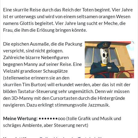
Eine skurrile Reise durch das Reich der Toten beginnt. Vier Jahre
ist er unterwegs und wird von einem seltsamen orangen Wesen
namens Glottis begleitet. Vier Jahre lang sucht er Meche, die
Frau, die ihm die Erlösung bringen könnte.
Die epischen Ausmaße, die die Packung
verspricht, sind nicht gelogen.
Zahlreiche bizarre Nebenfiguren
begegnen Manny auf seiner Reise. Eine
Vielzahl grandioser Schauplätze
(stellenweise erinnern sie an den
skurrilen Tim Burton) will erkundet werden, aber das ist mit der
blöden Tastatur-Steuerung sehr ungemütlich. Denn wir müssen
den 3D-Manny mit den Cursortasten durch die Hintergründe
navigieren. Dazu erklingt stimmungsvolle Jazzmusik.
Meine Wertung:
•••••••ooo
(tolle Grafik und Musik und
schräges Ambiente, aber Steuerung nervt)