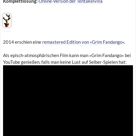
Komplettlösung:
Online-Version der Tentakelvilla
2014 erschien eine
remastered Edition von »Grim Fandango«
.
Als episch-atmosphärischen Film kann man »Grim Fandango« bei
YouTube genießen, falls man keine Lust auf Selber-Spielen hat: