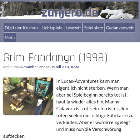
zanjero.de
Digitaler Kosmos
Lichtspiele
Lesezeit
Spielplatz
Gedankenwelt
Meta
Grim Fandango (1998)
Artikel von
Alexander Florin
am
15 Juli 2004, 10:34
In Lucas-Adventures kann man
eigentlich nicht sterben. Wenn man
aber bei Spielbeginn bereits tot ist,
haut ja wieder alles hin. Manny
Calavera ist tot, sein Job ist es, den
toten Seelen die richtige Fahrkarte zu
verkaufen. Aber er wurde reingelegt
und muss nun die Verschwörung
aufdecken.