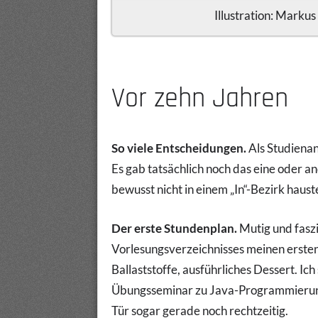
Illustration: Markus
Vor zehn Jahren
So viele Entscheidungen.
Als Studiena
Es gab tatsächlich noch das eine oder a
bewusst nicht in einem „In“-Bezirk haust
Der erste Stundenplan.
Mutig und faszi
Vorlesungsverzeichnisses meinen erste
Ballaststoffe, ausführliches Dessert. Ic
Übungsseminar zu Java-Programmierung 
Tür sogar gerade noch rechtzeitig.