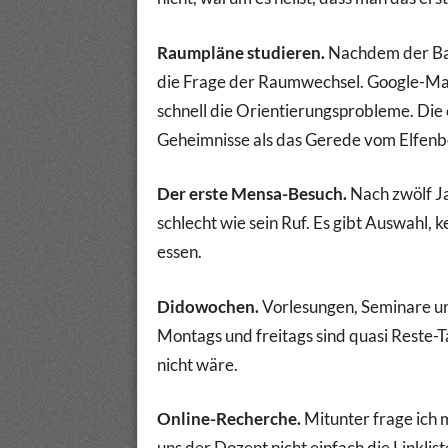
Raumpläne studieren.
Nachdem der Bac
die Frage der Raumwechsel. Google-Map
schnell die Orientierungsprobleme. Die
Geheimnisse als das Gerede vom Elfenb
Der erste Mensa-Besuch.
Nach zwölf Ja
schlecht wie sein Ruf. Es gibt Auswahl,
essen.
Didowochen.
Vorlesungen, Seminare un
Montags und freitags sind quasi Reste-T
nicht wäre.
Online-Recherche.
Mitunter frage ich 
uns der Dozent nicht einfach die Linkli