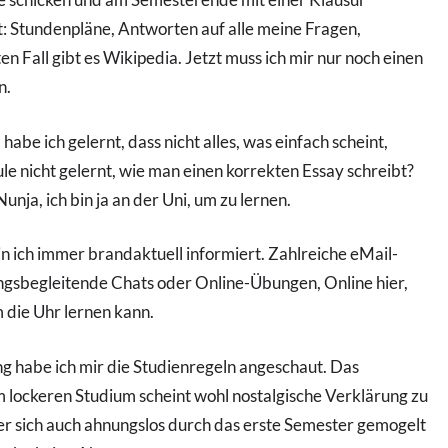
et: Stundenpläne, Antworten auf alle meine Fragen,
n Fall gibt es Wikipedia. Jetzt muss ich mir nur noch einen
n.
 habe ich gelernt, dass nicht alles, was einfach scheint,
le nicht gelernt, wie man einen korrekten Essay schreibt?
nja, ich bin ja an der Uni, um zu lernen.
in ich immer brandaktuell informiert. Zahlreiche eMail-
ngsbegleitende Chats oder Online-Übungen, Online hier,
m die Uhr lernen kann.
ng habe ich mir die Studienregeln angeschaut. Das
lockeren Studium scheint wohl nostalgische Verklärung zu
 er sich auch ahnungslos durch das erste Semester gemogelt