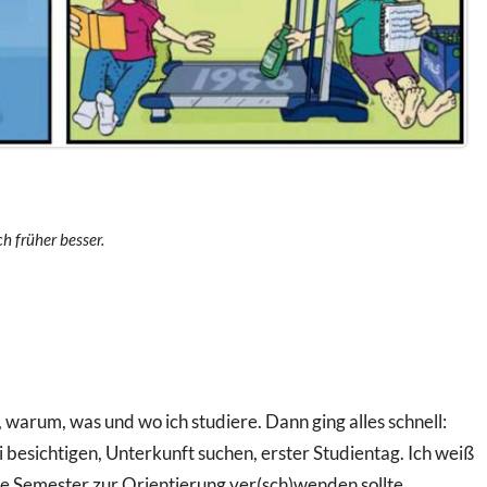
ch früher besser.
, warum, was und wo ich studiere. Dann ging alles schnell:
besichtigen, Unterkunft suchen, erster Studientag. Ich weiß
te Semester zur Orientierung ver(sch)wenden sollte.