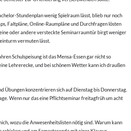
helor-Stundenplan wenig Spielraum lässt, blieb nur noch
s, Faltpläne, Online-Raumpläne und Durchfragen lösten
 eine oder andere versteckte Seminarraumtür birgt weniger
einturm vermuten lässt.
hren Schulspeisung ist das Mensa-Essen gar nicht so
 keine Lehrerecke, und bei schönem Wetter kann ich draußen
d Übungen konzentrieren sich auf Dienstag bis Donnerstag.
age. Wenn nur das eine Pflichtseminar freitagfrüh um acht
mich, wozu die Anwesenheitslisten nötig sind. Warum kann
ste schicken und am Semesterende mit einer Klausur