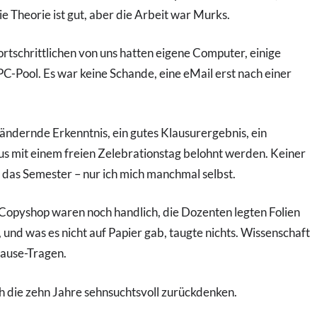
 Theorie ist gut, aber die Arbeit war Murks.
ortschrittlichen von uns hatten eigene Computer, einige
PC-Pool. Es war keine Schande, eine eMail erst nach einer
ändernde Erkenntnis, ein gutes Klausurergebnis, ein
s mit einem freien Zelebrationstag belohnt werden. Keiner
 das Semester – nur ich mich manchmal selbst.
Copyshop waren noch handlich, die Dozenten legten Folien
 und was es nicht auf Papier gab, taugte nichts. Wissenschaft
ause-Tragen.
 die zehn Jahre sehnsuchtsvoll zurückdenken.