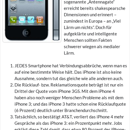
sogenannte „Antennagate“
erreicht bereits shakespearsche
Dimensionen und erinnert –
zumindest in Europa – an „Viel
Lärm um nichts“. Doch für
aufgeklärte und intelligente
Menschen sollten Fakten
schwerer wiegen als medialer
Lärm.
JEDES Smartphone hat Verbindungsabbrüche, wenn man es
auf eine bestimmte Weise hält. Das iPhone ist also keine
Ausnahme, sondern tut das gleiche wie alle anderen auch.
Die Rücklauf- bzw. Reklamationsquote beträgt ist nur ein
Drittel der Quote vom iPhone 3GS. Mit dem iPhone 4
haben also noch weniger Menschen Probleme als mit dem
iPhone 3; und das iPhone 3 hatte schon eine Rücklaufquote
(6 Prozent) deutlich unter Branchendurchschnitt.
Tatsächlich, so bestätigt AT&T, verliert das iPhone 4 mehr
Gespräche als das iPhone 3: ein Prozentpunkt mehr. Jobs
erklärt diese Zahl damit, dass etwa 80 Prozent der iPhone-