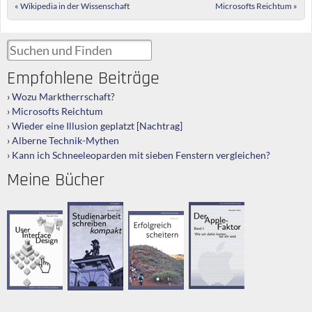
Post navigation
«
Wikipedia in der Wissenschaft
Microsofts Reichtum
»
Suchen und Finden
Empfohlene Beiträge
Wozu Marktherrschaft?
Microsofts Reichtum
Wieder eine Illusion geplatzt [Nachtrag]
Alberne Technik-Mythen
Kann ich Schneeleoparden mit sieben Fenstern vergleichen?
Meine Bücher
Der Apple-
Studienarbeit
User Interface
Erfolgreich
Faktor
schreiben
Design
scheitern
Betrachtung,
Kompakt-
Ratgeber,
„Ratgeber“,