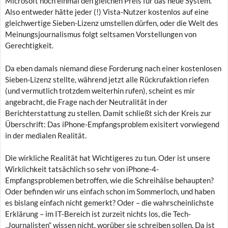
Microsoft noch einmal den gleichen Preis für das neue System.
Also entweder hätte jeder (!) Vista-Nutzer kostenlos auf eine
gleichwertige Sieben-Lizenz umstellen dürfen, oder die Welt des
Meinungsjournalismus folgt seltsamen Vorstellungen von
Gerechtigkeit.
Da eben damals niemand diese Forderung nach einer kostenlosen
Sieben-Lizenz stellte, während jetzt alle Rückrufaktion riefen
(und vermutlich trotzdem weiterhin rufen), scheint es mir
angebracht, die Frage nach der Neutralität in der
Berichterstattung zu stellen. Damit schließt sich der Kreis zur
Überschrift: Das iPhone-Empfangsproblem exisitert vorwiegend
in der medialen Realität.
Die wirkliche Realität hat Wichtigeres zu tun. Oder ist unsere
Wirklichkeit tatsächlich so sehr von iPhone-4-
Empfangsproblemen betroffen, wie die Schreihälse behaupten?
Oder befinden wir uns einfach schon im Sommerloch, und haben
es bislang einfach nicht gemerkt? Oder – die wahrscheinlichste
Erklärung – im IT-Bereich ist zurzeit nichts los, die Tech-
„Journalisten“ wissen nicht, worüber sie schreiben sollen. Da ist