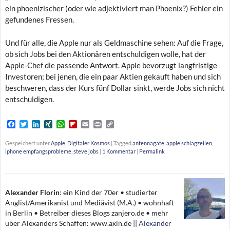
ein phoenizischer (oder wie adjektiviert man Phoenix?) Fehler ein
gefundenes Fressen.
Und für alle, die Apple nur als Geldmaschine sehen: Auf die Frage,
ob sich Jobs bei den Aktionären entschuldigen wolle, hat der
Apple-Chef die passende Antwort. Apple bevorzugt langfristige
Investoren; bei jenen, die ein paar Aktien gekauft haben und sich
beschweren, dass der Kurs fünf Dollar sinkt, werde Jobs sich nicht
entschuldigen.
F
T
L
X
W
F
E
P
C
a
w
i
I
h
l
m
r
o
c
i
n
N
a
i
a
i
p
Gespeichert unter
Apple
,
Digitaler Kosmos
|
Tagged
antennagate
,
apple schlagzeilen
,
e
t
k
G
t
p
i
n
y
iphone empfangsprobleme
,
steve jobs
|
1 Kommentar
|
Permalink
b
t
e
s
b
l
t
L
o
e
d
A
o
i
o
r
I
p
a
n
k
n
p
r
k
d
Alexander Florin
:
ein Kind der 70er • studierter
Anglist/Amerikanist und Mediävist (M.A.) • wohnhaft
in Berlin • Betreiber dieses Blogs zanjero.de • mehr
über Alexanders Schaffen: www.axin.de ||
Alexander