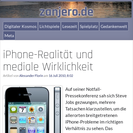
zanjero.de
Digitaler Kosmos
Lichtspiele
Lesezeit
Spielplatz
Gedankenwelt
Meta
iPhone-Realität und
mediale Wirklichkeit
Artikel von
Alexander Florin
am
16 Juli 2010, 8:02
Auf seiner Notfall-
Pressekonferenz sah sich Steve
Jobs gezwungen, mehrere
Tatsachen klarzustellen, um die
allerorten breitgetretenen
iPhone-Probleme im richtigen
Verhältnis zu sehen. Das