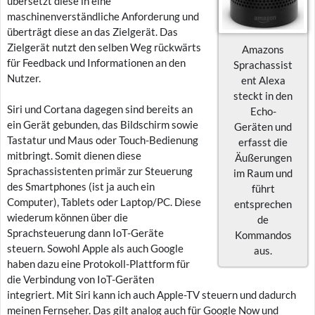
übersetzt diese in eine
maschinenverständliche Anforderung und
überträgt diese an das Zielgerät. Das
Zielgerät nutzt den selben Weg rückwärts
Amazons
für Feedback und Informationen an den
Sprachassist
Nutzer.
ent Alexa
steckt in den
Siri und Cortana dagegen sind bereits an
Echo-
ein Gerät gebunden, das Bildschirm sowie
Geräten und
Tastatur und Maus oder Touch-Bedienung
erfasst die
mitbringt. Somit dienen diese
Äußerungen
Sprachassistenten primär zur Steuerung
im Raum und
des Smartphones (ist ja auch ein
führt
Computer), Tablets oder Laptop/PC. Diese
entsprechen
wiederum können über die
de
Sprachsteuerung dann IoT-Geräte
Kommandos
steuern. Sowohl Apple als auch Google
aus.
haben dazu eine Protokoll-Plattform für
die Verbindung von IoT-Geräten
integriert. Mit Siri kann ich auch Apple-TV steuern und dadurch
meinen Fernseher. Das gilt analog auch für Google Now und