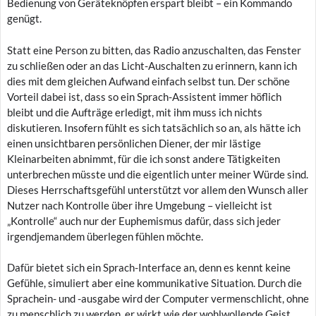
Bedienung von Geräteknöpfen erspart bleibt – ein Kommando
genügt.
Statt eine Person zu bitten, das Radio anzuschalten, das Fenster
zu schließen oder an das Licht-Auschalten zu erinnern, kann ich
dies mit dem gleichen Aufwand einfach selbst tun. Der schöne
Vorteil dabei ist, dass so ein Sprach-Assistent immer höflich
bleibt und die Aufträge erledigt, mit ihm muss ich nichts
diskutieren. Insofern fühlt es sich tatsächlich so an, als hätte ich
einen unsichtbaren persönlichen Diener, der mir lästige
Kleinarbeiten abnimmt, für die ich sonst andere Tätigkeiten
unterbrechen müsste und die eigentlich unter meiner Würde sind.
Dieses Herrschaftsgefühl unterstützt vor allem den Wunsch aller
Nutzer nach Kontrolle über ihre Umgebung – vielleicht ist
„Kontrolle“ auch nur der Euphemismus dafür, dass sich jeder
irgendjemandem überlegen fühlen möchte.
Dafür bietet sich ein Sprach-Interface an, denn es kennt keine
Gefühle, simuliert aber eine kommunikative Situation. Durch die
Sprachein- und -ausgabe wird der Computer vermenschlicht, ohne
zu menschlich zu werden, er wirkt wie der wohlwollende Geist,