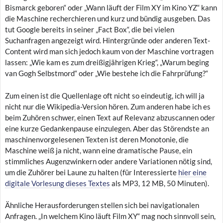
Bismarck geboren“ oder „Wann läuft der Film XY im Kino YZ“ kann
die Maschine recherchieren und kurz und bündig ausgeben. Das
tut Google bereits in seiner „Fact Box“, die bei vielen
Suchanfragen angezeigt wird. Hintergründe oder anderen Text-
Content wird man sich jedoch kaum von der Maschine vortragen
lassen: „Wie kam es zum dreißigjährigen Krieg“, „Warum beging
van Gogh Selbstmord“ oder „Wie bestehe ich die Fahrprüfung?“
Zum einen ist die Quellenlage oft nicht so eindeutig, ich will ja
nicht nur die Wikipedia-Version hören. Zum anderen habe ich es
beim Zuhören schwer, einen Text auf Relevanz abzuscannen oder
eine kurze Gedankenpause einzulegen. Aber das Störendste an
maschinenvorgelesenen Texten ist deren Monotonie, die
Maschine weiß ja nicht, wann eine dramatische Pause, ein
stimmliches Augenzwinkern oder andere Variationen nötig sind,
um die Zuhörer bei Laune zu halten (für Interessierte
hier eine
digitale Vorlesung dieses Textes
als MP3, 12 MB, 50 Minuten).
Ähnliche Herausforderungen stellen sich bei navigationalen
Anfragen. „In welchem Kino läuft Film XY“ mag noch sinnvoll sein,