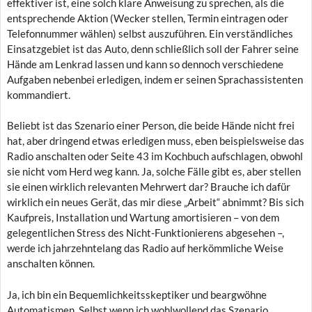
effektiver ist, eine solch klare Anweisung zu sprechen, als die
entsprechende Aktion (Wecker stellen, Termin eintragen oder
Telefonnummer wählen) selbst auszuführen. Ein verständliches
Einsatzgebiet ist das Auto, denn schließlich soll der Fahrer seine
Hände am Lenkrad lassen und kann so dennoch verschiedene
Aufgaben nebenbei erledigen, indem er seinen Sprachassistenten
kommandiert.
Beliebt ist das Szenario einer Person, die beide Hände nicht frei
hat, aber dringend etwas erledigen muss, eben beispielsweise das
Radio anschalten oder Seite 43 im Kochbuch aufschlagen, obwohl
sie nicht vom Herd weg kann. Ja, solche Fälle gibt es, aber stellen
sie einen wirklich relevanten Mehrwert dar? Brauche ich dafür
wirklich ein neues Gerät, das mir diese „Arbeit“ abnimmt? Bis sich
Kaufpreis, Installation und Wartung amortisieren – von dem
gelegentlichen Stress des Nicht-Funktionierens abgesehen –,
werde ich jahrzehntelang das Radio auf herkömmliche Weise
anschalten können.
Ja, ich bin ein Bequemlichkeitsskeptiker und beargwöhne
Automatismen. Selbst wenn ich wohlwollend das Szenario