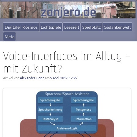
zanjero.de
Digitaler Kosmos
Lichtspiele
Lesezeit
Spielplatz
Gedankenwelt
Meta
Voice-Interfaces im Alltag –
mit Zukunft?
Artikel von
Alexander Florin
am
9 April 2017, 12:29