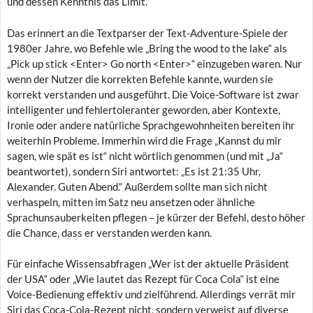
und dessen Kenntnis das Limit.
Das erinnert an die Textparser der Text-Adventure-Spiele der
1980er Jahre, wo Befehle wie „Bring the wood to the lake“ als
„Pick up stick <Enter> Go north <Enter>“ einzugeben waren. Nur
wenn der Nutzer die korrekten Befehle kannte, wurden sie
korrekt verstanden und ausgeführt. Die Voice-Software ist zwar
intelligenter und fehlertoleranter geworden, aber Kontexte,
Ironie oder andere natürliche Sprachgewohnheiten bereiten ihr
weiterhin Probleme. Immerhin wird die Frage „Kannst du mir
sagen, wie spät es ist“ nicht wörtlich genommen (und mit „Ja“
beantwortet), sondern Siri antwortet: „Es ist 21:35 Uhr,
Alexander. Guten Abend.“ Außerdem sollte man sich nicht
verhaspeln, mitten im Satz neu ansetzen oder ähnliche
Sprachunsauberkeiten pflegen – je kürzer der Befehl, desto höher
die Chance, dass er verstanden werden kann.
Für einfache Wissensabfragen „Wer ist der aktuelle Präsident
der USA“ oder „Wie lautet das Rezept für Coca Cola“ ist eine
Voice-Bedienung effektiv und zielführend. Allerdings verrät mir
Siri das Coca-Cola-Rezept nicht, sondern verweist auf diverse